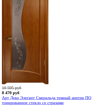
10 505 руб
8 470 руб
Арт Деко Элегант Смеральда темный анегри ПО
тонированное стекло сo стразами