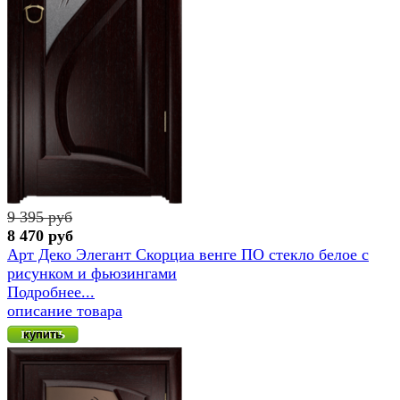
9 395 руб
8 470 руб
Арт Деко Элегант Скорциа венге ПО стекло белое с
рисунком и фьюзингами
Подробнее...
описание товара