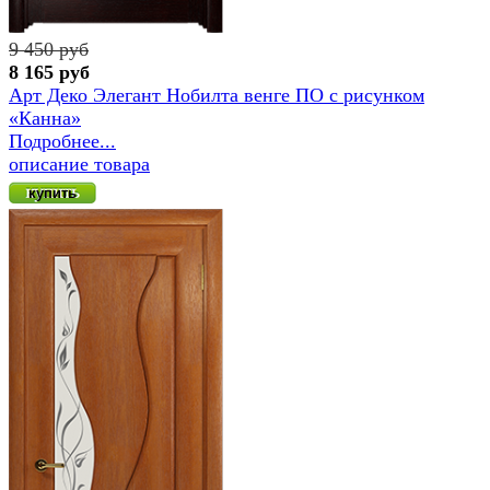
9 450 руб
8 165 руб
Арт Деко Элегант Нобилта венге ПО с рисунком
«Канна»
Подробнее...
описание товара