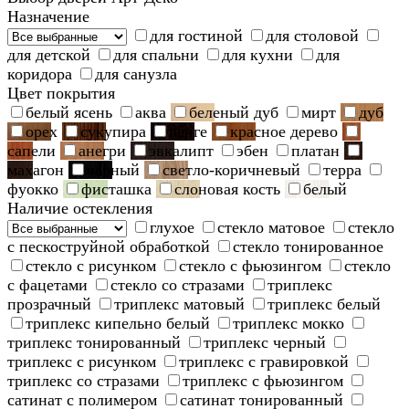
Назначение
для гостиной
для столовой
для детской
для спальни
для кухни
для
коридора
для санузла
Цвет покрытия
белый ясень
аква
беленый дуб
мирт
дуб
орех
сукупира
венге
красное дерево
сапели
анегри
эвкалипт
эбен
платан
махагон
черный
светло-коричневый
терра
фуокко
фисташка
слоновая кость
белый
Наличие остекления
глухое
стекло матовое
стекло
с пескоструйной обработкой
стекло тонированное
стекло с рисунком
стекло с фьюзингом
стекло
с фацетами
стекло со стразами
триплекс
прозрачный
триплекс матовый
триплекс белый
триплекс кипельно белый
триплекс мокко
триплекс тонированный
триплекс черный
триплекс с рисунком
триплекс с гравировкой
триплекс со стразами
триплекс с фьюзингом
сатинат с полимером
сатинат тонированный