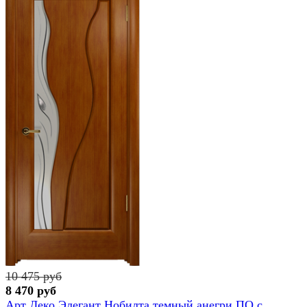
10 475 руб
8 470 руб
Арт Деко Элегант Нобилта темный анегри ПО с