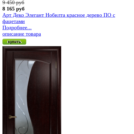
9 450 руб
8 165 руб
Арт Деко Элегант Нобилта красное дерево ПО с
фацетами
Подробнее...
описание товара