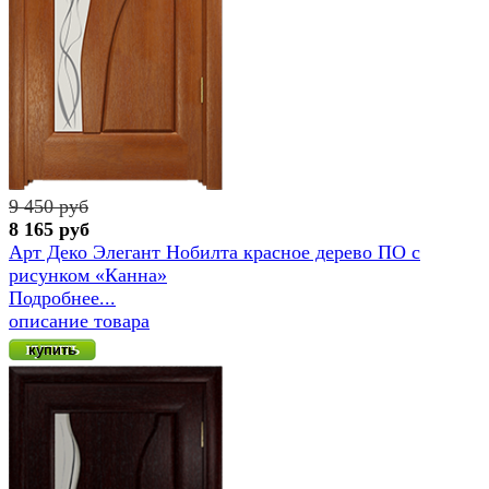
9 450 руб
8 165 руб
Арт Деко Элегант Нобилта красное дерево ПО с
рисунком «Канна»
Подробнее...
описание товара