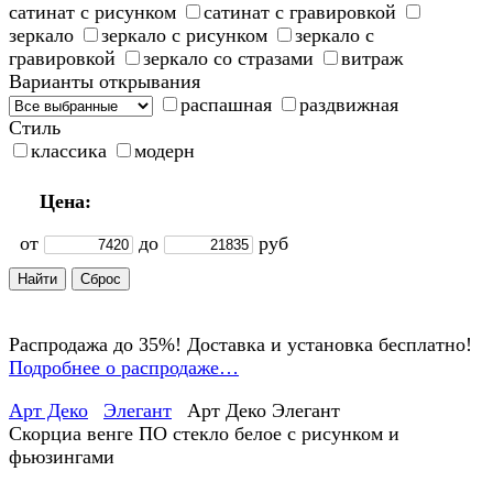
сатинат с рисунком
сатинат с гравировкой
зеркало
зеркало с рисунком
зеркало с
гравировкой
зеркало со стразами
витраж
Варианты открывания
распашная
раздвижная
Стиль
классика
модерн
Цена:
от
до
руб
Распродажа до 35%! Доставка и установка бесплатно!
Подробнее о распродаже…
Арт Деко
Элегант
Арт Деко Элегант
Скорциа венге ПО стекло белое с рисунком и
фьюзингами