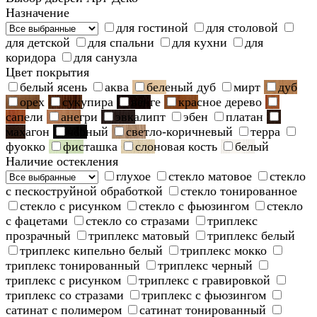
Назначение
для гостиной
для столовой
для детской
для спальни
для кухни
для
коридора
для санузла
Цвет покрытия
белый ясень
аква
беленый дуб
мирт
дуб
орех
сукупира
венге
красное дерево
сапели
анегри
эвкалипт
эбен
платан
махагон
черный
светло-коричневый
терра
фуокко
фисташка
слоновая кость
белый
Наличие остекления
глухое
стекло матовое
стекло
с пескоструйной обработкой
стекло тонированное
стекло с рисунком
стекло с фьюзингом
стекло
с фацетами
стекло со стразами
триплекс
прозрачный
триплекс матовый
триплекс белый
триплекс кипельно белый
триплекс мокко
триплекс тонированный
триплекс черный
триплекс с рисунком
триплекс с гравировкой
триплекс со стразами
триплекс с фьюзингом
сатинат с полимером
сатинат тонированный