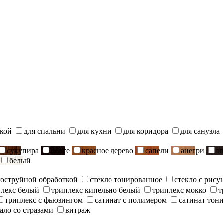
ской
для спальни
для кухни
для коридора
для санузла
сукупира
венге
красное дерево
сапели
анегри
э
белый
скоструйной обработкой
стекло тонированное
стекло с рису
плекс белый
триплекс кипельно белый
триплекс мокко
т
триплекс с фьюзингом
сатинат с полимером
сатинат тон
ало со стразами
витраж