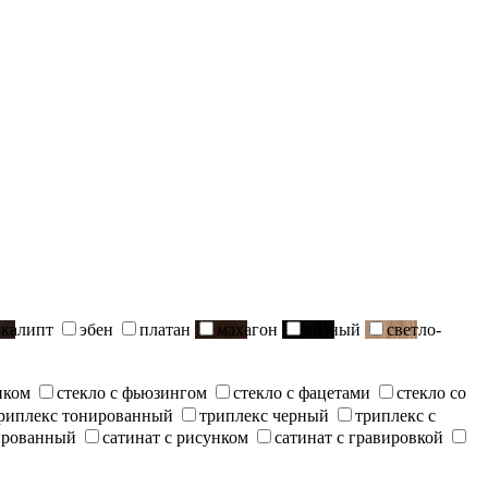
вкалипт
эбен
платан
махагон
черный
светло-
нком
стекло с фьюзингом
стекло с фацетами
стекло со
риплекс тонированный
триплекс черный
триплекс с
ированный
сатинат с рисунком
сатинат с гравировкой