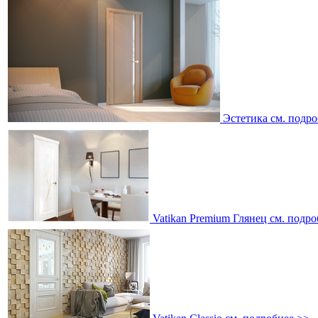
Эстетика
см. подро
Vatikan Premium Глянец
см. подро