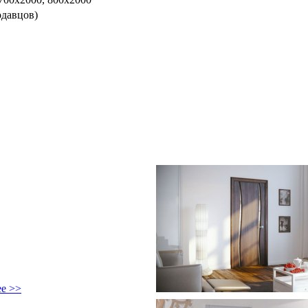
одавцов)
ее >>