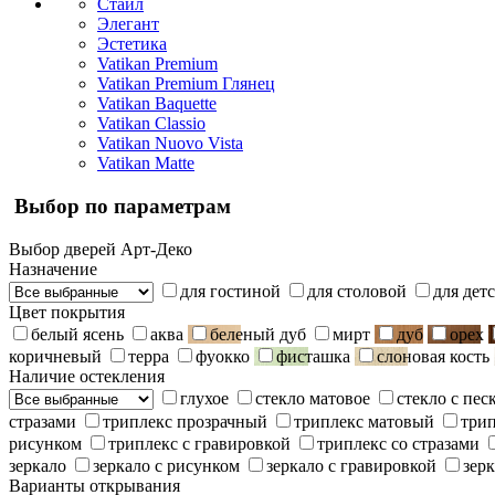
Стайл
Элегант
Эстетика
Vatikan Premium
Vatikan Premium Глянец
Vatikan Baquette
Vatikan Classio
Vatikan Nuovo Vista
Vatikan Matte
Выбор по параметрам
Выбор дверей Арт-Деко
Назначение
для гостиной
для столовой
для дет
Цвет покрытия
белый ясень
аква
беленый дуб
мирт
дуб
орех
коричневый
терра
фуокко
фисташка
слоновая кость
Наличие остекления
глухое
стекло матовое
стекло с пе
стразами
триплекс прозрачный
триплекс матовый
три
рисунком
триплекс с гравировкой
триплекс со стразами
зеркало
зеркало с рисунком
зеркало с гравировкой
зерк
Варианты открывания