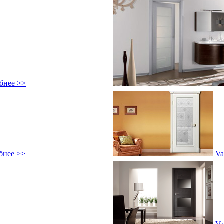
бнее >>
бнее >>
Va