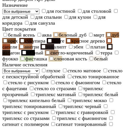
Назначение
для гостиной
для столовой
для детской
для спальни
для кухни
для
коридора
для санузла
Цвет покрытия
белый ясень
аква
беленый дуб
мирт
дуб
орех
сукупира
венге
красное дерево
сапели
анегри
эвкалипт
эбен
платан
махагон
черный
светло-коричневый
терра
фуокко
фисташка
слоновая кость
белый
Наличие остекления
глухое
стекло матовое
стекло
с пескоструйной обработкой
стекло тонированное
стекло с рисунком
стекло с фьюзингом
стекло
с фацетами
стекло со стразами
триплекс
прозрачный
триплекс матовый
триплекс белый
триплекс кипельно белый
триплекс мокко
триплекс тонированный
триплекс черный
триплекс с рисунком
триплекс с гравировкой
триплекс со стразами
триплекс с фьюзингом
сатинат с полимером
сатинат тонированный