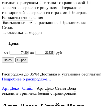
сатинат с рисунком
сатинат с гравировкой
зеркало
зеркало с рисунком
зеркало с
гравировкой
зеркало со стразами
витраж
Варианты открывания
распашная
раздвижная
Стиль
классика
модерн
Цена:
от
до
руб
Распродажа до 35%! Доставка и установка бесплатно!
Подробнее о распродаже…
Арт Деко
Стайл
Арт Деко Стайл Вэла
эвкалипт триплекс белый с гравировкой