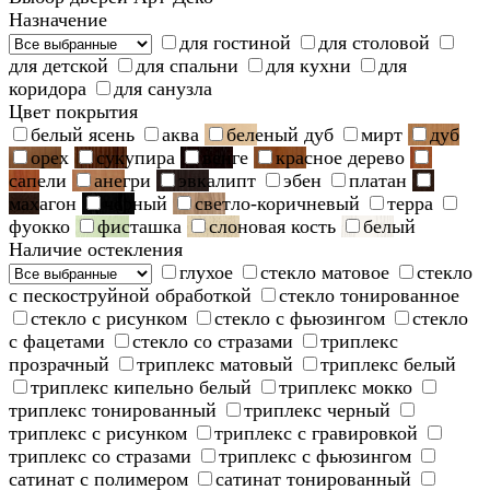
Назначение
для гостиной
для столовой
для детской
для спальни
для кухни
для
коридора
для санузла
Цвет покрытия
белый ясень
аква
беленый дуб
мирт
дуб
орех
сукупира
венге
красное дерево
сапели
анегри
эвкалипт
эбен
платан
махагон
черный
светло-коричневый
терра
фуокко
фисташка
слоновая кость
белый
Наличие остекления
глухое
стекло матовое
стекло
с пескоструйной обработкой
стекло тонированное
стекло с рисунком
стекло с фьюзингом
стекло
с фацетами
стекло со стразами
триплекс
прозрачный
триплекс матовый
триплекс белый
триплекс кипельно белый
триплекс мокко
триплекс тонированный
триплекс черный
триплекс с рисунком
триплекс с гравировкой
триплекс со стразами
триплекс с фьюзингом
сатинат с полимером
сатинат тонированный