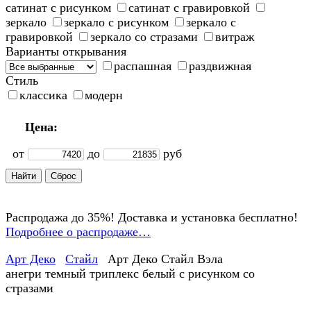
сатинат с рисунком
сатинат с гравировкой
зеркало
зеркало с рисунком
зеркало с
гравировкой
зеркало со стразами
витраж
Варианты открывания
распашная
раздвижная
Стиль
классика
модерн
Цена:
от
до
руб
Распродажа до 35%! Доставка и установка бесплатно!
Подробнее о распродаже…
Арт Деко
Стайл
Арт Деко Стайл Вэла
анегри темный триплекс белый с рисунком со
стразами