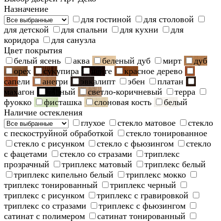
Назначение
для гостиной
для столовой
для детской
для спальни
для кухни
для
коридора
для санузла
Цвет покрытия
белый ясень
аква
беленый дуб
мирт
дуб
орех
сукупира
венге
красное дерево
сапели
анегри
эвкалипт
эбен
платан
махагон
черный
светло-коричневый
терра
фуокко
фисташка
слоновая кость
белый
Наличие остекления
глухое
стекло матовое
стекло
с пескоструйной обработкой
стекло тонированное
стекло с рисунком
стекло с фьюзингом
стекло
с фацетами
стекло со стразами
триплекс
прозрачный
триплекс матовый
триплекс белый
триплекс кипельно белый
триплекс мокко
триплекс тонированный
триплекс черный
триплекс с рисунком
триплекс с гравировкой
триплекс со стразами
триплекс с фьюзингом
сатинат с полимером
сатинат тонированный