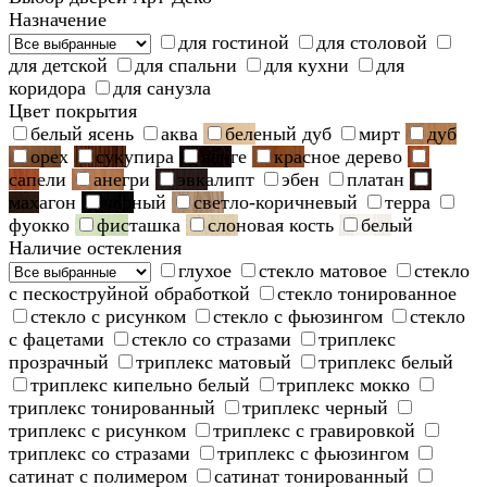
Назначение
для гостиной
для столовой
для детской
для спальни
для кухни
для
коридора
для санузла
Цвет покрытия
белый ясень
аква
беленый дуб
мирт
дуб
орех
сукупира
венге
красное дерево
сапели
анегри
эвкалипт
эбен
платан
махагон
черный
светло-коричневый
терра
фуокко
фисташка
слоновая кость
белый
Наличие остекления
глухое
стекло матовое
стекло
с пескоструйной обработкой
стекло тонированное
стекло с рисунком
стекло с фьюзингом
стекло
с фацетами
стекло со стразами
триплекс
прозрачный
триплекс матовый
триплекс белый
триплекс кипельно белый
триплекс мокко
триплекс тонированный
триплекс черный
триплекс с рисунком
триплекс с гравировкой
триплекс со стразами
триплекс с фьюзингом
сатинат с полимером
сатинат тонированный