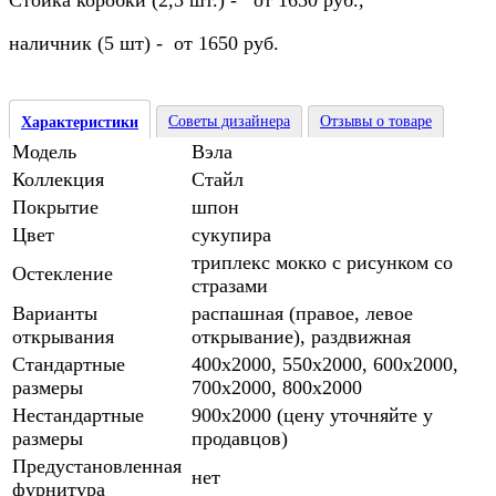
Стойка коробки (2,5 шт.) - от 1650 руб.,
наличник (5 шт) - от 1650 руб.
Советы дизайнера
Отзывы о товаре
Характеристики
Модель
Вэла
Коллекция
Стайл
Покрытие
шпон
Цвет
сукупира
триплекс мокко с рисунком со
Остекление
стразами
Варианты
распашная (правое, левое
открывания
открывание), раздвижная
Стандартные
400х2000, 550х2000, 600х2000,
размеры
700х2000, 800х2000
Нестандартные
900х2000 (цену уточняйте у
размеры
продавцов)
Предустановленная
нет
фурнитура