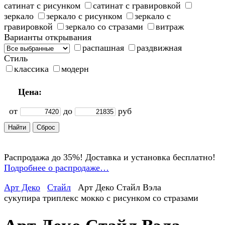
сатинат с рисунком
сатинат с гравировкой
зеркало
зеркало с рисунком
зеркало с
гравировкой
зеркало со стразами
витраж
Варианты открывания
распашная
раздвижная
Стиль
классика
модерн
Цена:
от
до
руб
Распродажа до 35%! Доставка и установка бесплатно!
Подробнее о распродаже…
Арт Деко
Стайл
Арт Деко Стайл Вэла
сукупира триплекс мокко с рисунком со стразами