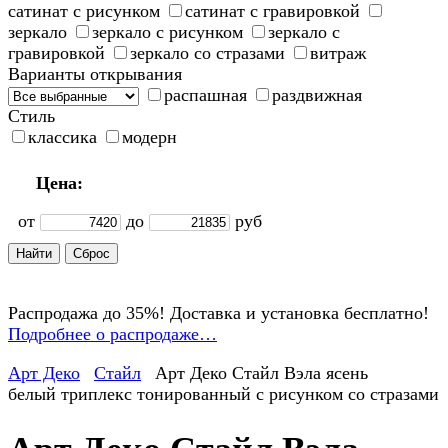
сатинат с рисунком
сатинат с гравировкой
зеркало
зеркало с рисунком
зеркало с
гравировкой
зеркало со стразами
витраж
Варианты открывания
распашная
раздвижная
Стиль
классика
модерн
Цена:
от
до
руб
Распродажа до 35%! Доставка и установка бесплатно!
Подробнее о распродаже…
Арт Деко
Стайл
Арт Деко Стайл Вэла ясень
белый триплекс тонированный с рисунком со стразами