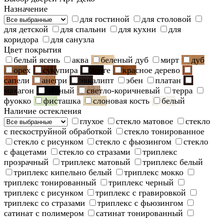
Назначение
для гостиной
для столовой
для детской
для спальни
для кухни
для
коридора
для санузла
Цвет покрытия
белый ясень
аква
беленый дуб
мирт
дуб
орех
сукупира
венге
красное дерево
сапели
анегри
эвкалипт
эбен
платан
махагон
черный
светло-коричневый
терра
фуокко
фисташка
слоновая кость
белый
Наличие остекления
глухое
стекло матовое
стекло
с пескоструйной обработкой
стекло тонированное
стекло с рисунком
стекло с фьюзингом
стекло
с фацетами
стекло со стразами
триплекс
прозрачный
триплекс матовый
триплекс белый
триплекс кипельно белый
триплекс мокко
триплекс тонированный
триплекс черный
триплекс с рисунком
триплекс с гравировкой
триплекс со стразами
триплекс с фьюзингом
сатинат с полимером
сатинат тонированный