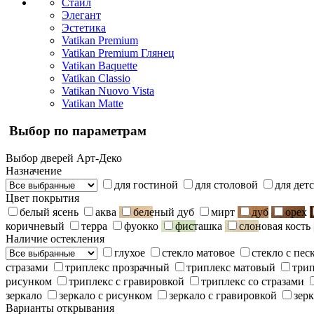
Стайл
Элегант
Эстетика
Vatikan Premium
Vatikan Premium Глянец
Vatikan Baquette
Vatikan Classio
Vatikan Nuovo Vista
Vatikan Matte
Выбор по параметрам
Выбор дверей Арт-Деко
Назначение
для гостиной
для столовой
для дет
Цвет покрытия
белый ясень
аква
беленый дуб
мирт
дуб
орех
коричневый
терра
фуокко
фисташка
слоновая кость
Наличие остекления
глухое
стекло матовое
стекло с пе
стразами
триплекс прозрачный
триплекс матовый
три
рисунком
триплекс с гравировкой
триплекс со стразами
зеркало
зеркало с рисунком
зеркало с гравировкой
зерк
Варианты открывания