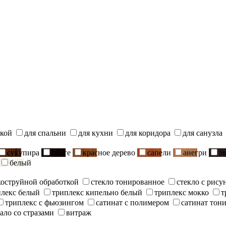
ской
для спальни
для кухни
для коридора
для санузла
сукупира
венге
красное дерево
сапели
анегри
э
белый
скоструйной обработкой
стекло тонированное
стекло с рису
плекс белый
триплекс кипельно белый
триплекс мокко
т
триплекс с фьюзингом
сатинат с полимером
сатинат тон
ало со стразами
витраж