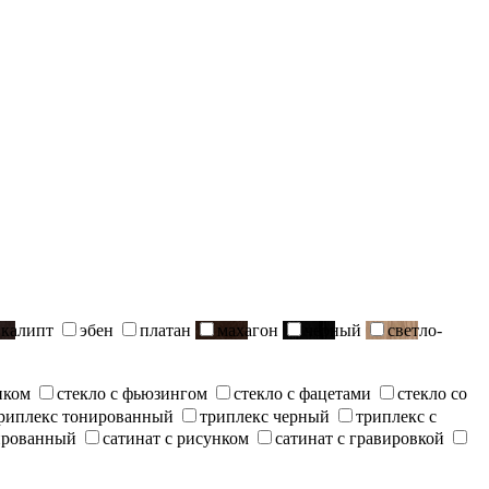
вкалипт
эбен
платан
махагон
черный
светло-
нком
стекло с фьюзингом
стекло с фацетами
стекло со
риплекс тонированный
триплекс черный
триплекс с
ированный
сатинат с рисунком
сатинат с гравировкой