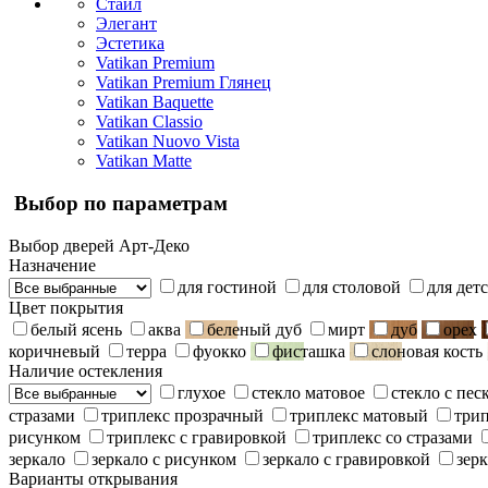
Стайл
Элегант
Эстетика
Vatikan Premium
Vatikan Premium Глянец
Vatikan Baquette
Vatikan Classio
Vatikan Nuovo Vista
Vatikan Matte
Выбор по параметрам
Выбор дверей Арт-Деко
Назначение
для гостиной
для столовой
для дет
Цвет покрытия
белый ясень
аква
беленый дуб
мирт
дуб
орех
коричневый
терра
фуокко
фисташка
слоновая кость
Наличие остекления
глухое
стекло матовое
стекло с пе
стразами
триплекс прозрачный
триплекс матовый
три
рисунком
триплекс с гравировкой
триплекс со стразами
зеркало
зеркало с рисунком
зеркало с гравировкой
зерк
Варианты открывания