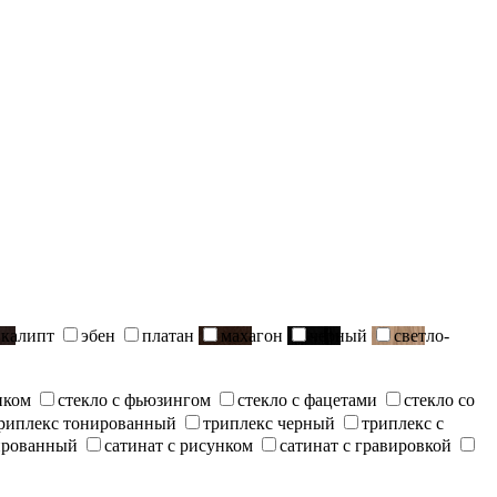
вкалипт
эбен
платан
махагон
черный
светло-
нком
стекло с фьюзингом
стекло с фацетами
стекло со
риплекс тонированный
триплекс черный
триплекс с
ированный
сатинат с рисунком
сатинат с гравировкой