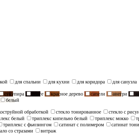
ской
для спальни
для кухни
для коридора
для санузла
сукупира
венге
красное дерево
сапели
анегри
э
белый
скоструйной обработкой
стекло тонированное
стекло с рису
плекс белый
триплекс кипельно белый
триплекс мокко
т
триплекс с фьюзингом
сатинат с полимером
сатинат тон
ало со стразами
витраж