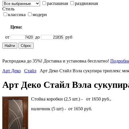
распашная
раздвижная
Стиль
классика
модерн
Цена:
от
до
руб
Распродажа до 35%! Доставка и установка бесплатно!
Подробн
Арт Деко
Стайл
Арт Деко Стайл Вэла сукупира триплекс мок
Арт Деко Стайл Вэла сукупир
Стойка коробки (2,5 шт.) - от 1650 руб.,
наличник (5 шт) - от 1650 руб.