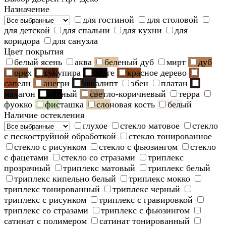
Назначение
для гостиной
для столовой
для детской
для спальни
для кухни
для
коридора
для санузла
Цвет покрытия
белый ясень
аква
беленый дуб
мирт
дуб
орех
сукупира
венге
красное дерево
сапели
анегри
эвкалипт
эбен
платан
махагон
черный
светло-коричневый
терра
фуокко
фисташка
слоновая кость
белый
Наличие остекления
глухое
стекло матовое
стекло
с пескоструйной обработкой
стекло тонированное
стекло с рисунком
стекло с фьюзингом
стекло
с фацетами
стекло со стразами
триплекс
прозрачный
триплекс матовый
триплекс белый
триплекс кипельно белый
триплекс мокко
триплекс тонированный
триплекс черный
триплекс с рисунком
триплекс с гравировкой
триплекс со стразами
триплекс с фьюзингом
сатинат с полимером
сатинат тонированный