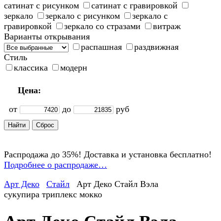
сатинат с рисунком
сатинат с гравировкой
зеркало
зеркало с рисунком
зеркало с
гравировкой
зеркало со стразами
витраж
Варианты открывания
распашная
раздвижная
Стиль
классика
модерн
Цена:
от
до
руб
Распродажа до 35%! Доставка и установка бесплатно!
Подробнее о распродаже…
Арт Деко
Стайл
Арт Деко Стайл Вэла
сукупира триплекс мокко