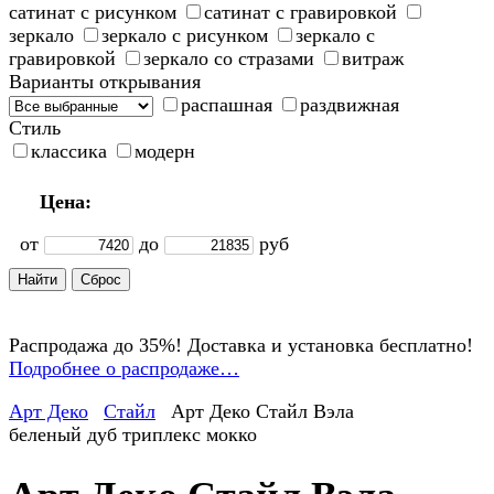
сатинат с рисунком
сатинат с гравировкой
зеркало
зеркало с рисунком
зеркало с
гравировкой
зеркало со стразами
витраж
Варианты открывания
распашная
раздвижная
Стиль
классика
модерн
Цена:
от
до
руб
Распродажа до 35%! Доставка и установка бесплатно!
Подробнее о распродаже…
Арт Деко
Стайл
Арт Деко Стайл Вэла
беленый дуб триплекс мокко