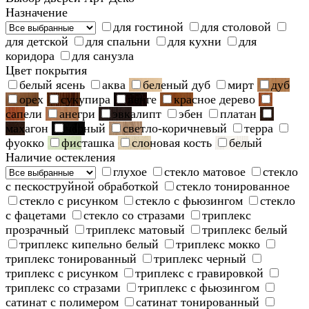
Назначение
для гостиной
для столовой
для детской
для спальни
для кухни
для
коридора
для санузла
Цвет покрытия
белый ясень
аква
беленый дуб
мирт
дуб
орех
сукупира
венге
красное дерево
сапели
анегри
эвкалипт
эбен
платан
махагон
черный
светло-коричневый
терра
фуокко
фисташка
слоновая кость
белый
Наличие остекления
глухое
стекло матовое
стекло
с пескоструйной обработкой
стекло тонированное
стекло с рисунком
стекло с фьюзингом
стекло
с фацетами
стекло со стразами
триплекс
прозрачный
триплекс матовый
триплекс белый
триплекс кипельно белый
триплекс мокко
триплекс тонированный
триплекс черный
триплекс с рисунком
триплекс с гравировкой
триплекс со стразами
триплекс с фьюзингом
сатинат с полимером
сатинат тонированный