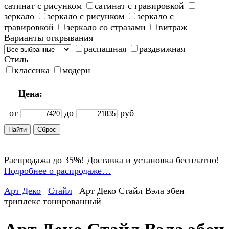
сатинат с рисунком
сатинат с гравировкой
зеркало
зеркало с рисунком
зеркало с
гравировкой
зеркало со стразами
витраж
Варианты открывания
распашная
раздвижная
Стиль
классика
модерн
Цена:
от
до
руб
Распродажа до 35%! Доставка и установка бесплатно!
Подробнее о распродаже…
Арт Деко
Стайл
Арт Деко Стайл Вэла эбен
триплекс тонированный