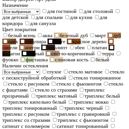
Назначение
для гостиной
для столовой
для детской
для спальни
для кухни
для
коридора
для санузла
Цвет покрытия
белый ясень
аква
беленый дуб
мирт
дуб
орех
сукупира
венге
красное дерево
сапели
анегри
эвкалипт
эбен
платан
махагон
черный
светло-коричневый
терра
фуокко
фисташка
слоновая кость
белый
Наличие остекления
глухое
стекло матовое
стекло
с пескоструйной обработкой
стекло тонированное
стекло с рисунком
стекло с фьюзингом
стекло
с фацетами
стекло со стразами
триплекс
прозрачный
триплекс матовый
триплекс белый
триплекс кипельно белый
триплекс мокко
триплекс тонированный
триплекс черный
триплекс с рисунком
триплекс с гравировкой
триплекс со стразами
триплекс с фьюзингом
сатинат с полимером
сатинат тонированный