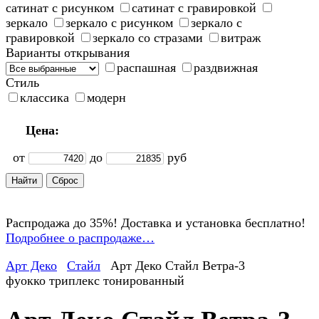
сатинат с рисунком
сатинат с гравировкой
зеркало
зеркало с рисунком
зеркало с
гравировкой
зеркало со стразами
витраж
Варианты открывания
распашная
раздвижная
Стиль
классика
модерн
Цена:
от
до
руб
Распродажа до 35%! Доставка и установка бесплатно!
Подробнее о распродаже…
Арт Деко
Стайл
Арт Деко Стайл Ветра-3
фуокко триплекс тонированный