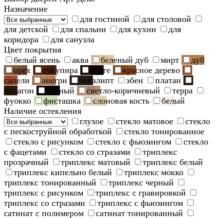
Назначение
для гостиной
для столовой
для детской
для спальни
для кухни
для
коридора
для санузла
Цвет покрытия
белый ясень
аква
беленый дуб
мирт
дуб
орех
сукупира
венге
красное дерево
сапели
анегри
эвкалипт
эбен
платан
махагон
черный
светло-коричневый
терра
фуокко
фисташка
слоновая кость
белый
Наличие остекления
глухое
стекло матовое
стекло
с пескоструйной обработкой
стекло тонированное
стекло с рисунком
стекло с фьюзингом
стекло
с фацетами
стекло со стразами
триплекс
прозрачный
триплекс матовый
триплекс белый
триплекс кипельно белый
триплекс мокко
триплекс тонированный
триплекс черный
триплекс с рисунком
триплекс с гравировкой
триплекс со стразами
триплекс с фьюзингом
сатинат с полимером
сатинат тонированный