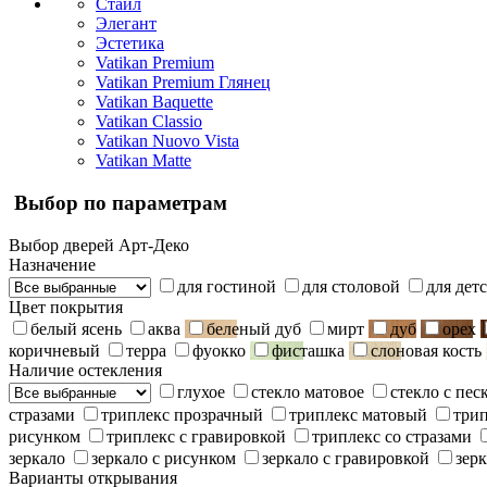
Стайл
Элегант
Эстетика
Vatikan Premium
Vatikan Premium Глянец
Vatikan Baquette
Vatikan Classio
Vatikan Nuovo Vista
Vatikan Matte
Выбор по параметрам
Выбор дверей Арт-Деко
Назначение
для гостиной
для столовой
для дет
Цвет покрытия
белый ясень
аква
беленый дуб
мирт
дуб
орех
коричневый
терра
фуокко
фисташка
слоновая кость
Наличие остекления
глухое
стекло матовое
стекло с пе
стразами
триплекс прозрачный
триплекс матовый
три
рисунком
триплекс с гравировкой
триплекс со стразами
зеркало
зеркало с рисунком
зеркало с гравировкой
зерк
Варианты открывания