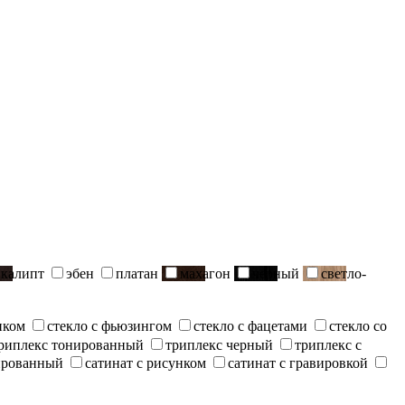
вкалипт
эбен
платан
махагон
черный
светло-
нком
стекло с фьюзингом
стекло с фацетами
стекло со
риплекс тонированный
триплекс черный
триплекс с
ированный
сатинат с рисунком
сатинат с гравировкой