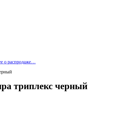
ее о распродаже…
черный
ира триплекс черный