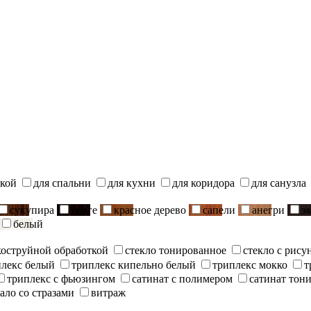
ской
для спальни
для кухни
для коридора
для санузла
сукупира
венге
красное дерево
сапели
анегри
э
белый
скоструйной обработкой
стекло тонированное
стекло с рису
плекс белый
триплекс кипельно белый
триплекс мокко
т
триплекс с фьюзингом
сатинат с полимером
сатинат тон
ало со стразами
витраж