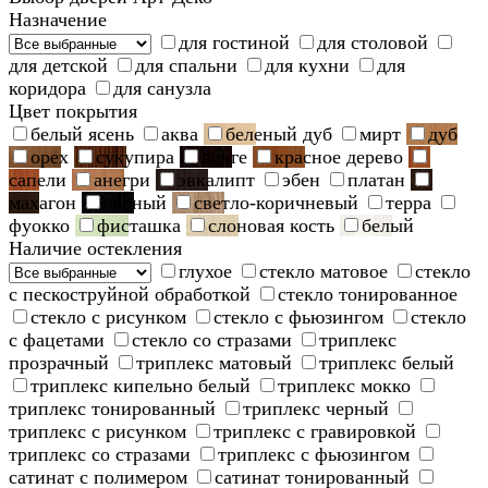
Назначение
для гостиной
для столовой
для детской
для спальни
для кухни
для
коридора
для санузла
Цвет покрытия
белый ясень
аква
беленый дуб
мирт
дуб
орех
сукупира
венге
красное дерево
сапели
анегри
эвкалипт
эбен
платан
махагон
черный
светло-коричневый
терра
фуокко
фисташка
слоновая кость
белый
Наличие остекления
глухое
стекло матовое
стекло
с пескоструйной обработкой
стекло тонированное
стекло с рисунком
стекло с фьюзингом
стекло
с фацетами
стекло со стразами
триплекс
прозрачный
триплекс матовый
триплекс белый
триплекс кипельно белый
триплекс мокко
триплекс тонированный
триплекс черный
триплекс с рисунком
триплекс с гравировкой
триплекс со стразами
триплекс с фьюзингом
сатинат с полимером
сатинат тонированный