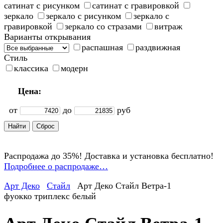
сатинат с рисунком
сатинат с гравировкой
зеркало
зеркало с рисунком
зеркало с
гравировкой
зеркало со стразами
витраж
Варианты открывания
распашная
раздвижная
Стиль
классика
модерн
Цена:
от
до
руб
Распродажа до 35%! Доставка и установка бесплатно!
Подробнее о распродаже…
Арт Деко
Стайл
Арт Деко Стайл Ветра-1
фуокко триплекс белый