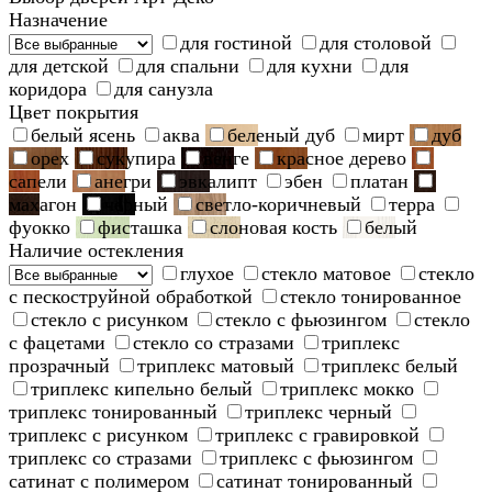
Назначение
для гостиной
для столовой
для детской
для спальни
для кухни
для
коридора
для санузла
Цвет покрытия
белый ясень
аква
беленый дуб
мирт
дуб
орех
сукупира
венге
красное дерево
сапели
анегри
эвкалипт
эбен
платан
махагон
черный
светло-коричневый
терра
фуокко
фисташка
слоновая кость
белый
Наличие остекления
глухое
стекло матовое
стекло
с пескоструйной обработкой
стекло тонированное
стекло с рисунком
стекло с фьюзингом
стекло
с фацетами
стекло со стразами
триплекс
прозрачный
триплекс матовый
триплекс белый
триплекс кипельно белый
триплекс мокко
триплекс тонированный
триплекс черный
триплекс с рисунком
триплекс с гравировкой
триплекс со стразами
триплекс с фьюзингом
сатинат с полимером
сатинат тонированный