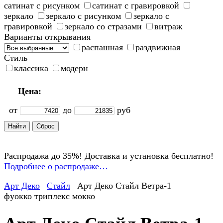
сатинат с рисунком
сатинат с гравировкой
зеркало
зеркало с рисунком
зеркало с
гравировкой
зеркало со стразами
витраж
Варианты открывания
распашная
раздвижная
Стиль
классика
модерн
Цена:
от
до
руб
Распродажа до 35%! Доставка и установка бесплатно!
Подробнее о распродаже…
Арт Деко
Стайл
Арт Деко Стайл Ветра-1
фуокко триплекс мокко