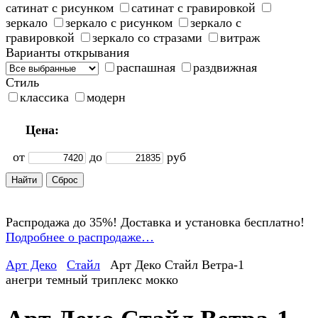
сатинат с рисунком
сатинат с гравировкой
зеркало
зеркало с рисунком
зеркало с
гравировкой
зеркало со стразами
витраж
Варианты открывания
распашная
раздвижная
Стиль
классика
модерн
Цена:
от
до
руб
Распродажа до 35%! Доставка и установка бесплатно!
Подробнее о распродаже…
Арт Деко
Стайл
Арт Деко Стайл Ветра-1
анегри темный триплекс мокко