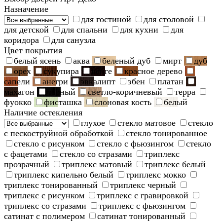
Назначение
для гостиной
для столовой
для детской
для спальни
для кухни
для
коридора
для санузла
Цвет покрытия
белый ясень
аква
беленый дуб
мирт
дуб
орех
сукупира
венге
красное дерево
сапели
анегри
эвкалипт
эбен
платан
махагон
черный
светло-коричневый
терра
фуокко
фисташка
слоновая кость
белый
Наличие остекления
глухое
стекло матовое
стекло
с пескоструйной обработкой
стекло тонированное
стекло с рисунком
стекло с фьюзингом
стекло
с фацетами
стекло со стразами
триплекс
прозрачный
триплекс матовый
триплекс белый
триплекс кипельно белый
триплекс мокко
триплекс тонированный
триплекс черный
триплекс с рисунком
триплекс с гравировкой
триплекс со стразами
триплекс с фьюзингом
сатинат с полимером
сатинат тонированный