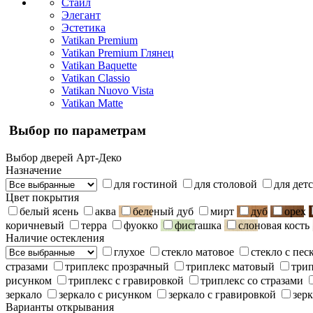
Стайл
Элегант
Эстетика
Vatikan Premium
Vatikan Premium Глянец
Vatikan Baquette
Vatikan Classio
Vatikan Nuovo Vista
Vatikan Matte
Выбор по параметрам
Выбор дверей Арт-Деко
Назначение
для гостиной
для столовой
для дет
Цвет покрытия
белый ясень
аква
беленый дуб
мирт
дуб
орех
коричневый
терра
фуокко
фисташка
слоновая кость
Наличие остекления
глухое
стекло матовое
стекло с пе
стразами
триплекс прозрачный
триплекс матовый
три
рисунком
триплекс с гравировкой
триплекс со стразами
зеркало
зеркало с рисунком
зеркало с гравировкой
зерк
Варианты открывания