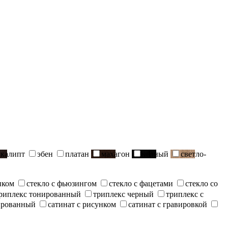
вкалипт
эбен
платан
махагон
черный
светло-
нком
стекло с фьюзингом
стекло с фацетами
стекло со
риплекс тонированный
триплекс черный
триплекс с
ированный
сатинат с рисунком
сатинат с гравировкой