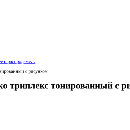
ее о распродаже…
онированный с рисунком
ко триплекс тонированный с р