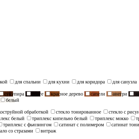
ской
для спальни
для кухни
для коридора
для санузла
сукупира
венге
красное дерево
сапели
анегри
э
белый
скоструйной обработкой
стекло тонированное
стекло с рису
плекс белый
триплекс кипельно белый
триплекс мокко
т
триплекс с фьюзингом
сатинат с полимером
сатинат тон
ало со стразами
витраж