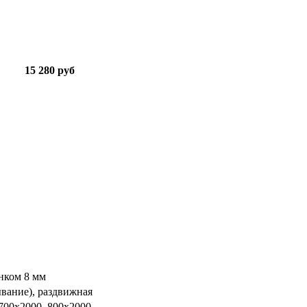
15 280 руб
нком 8 мм
ывание), раздвижная
 700х2000, 800х2000