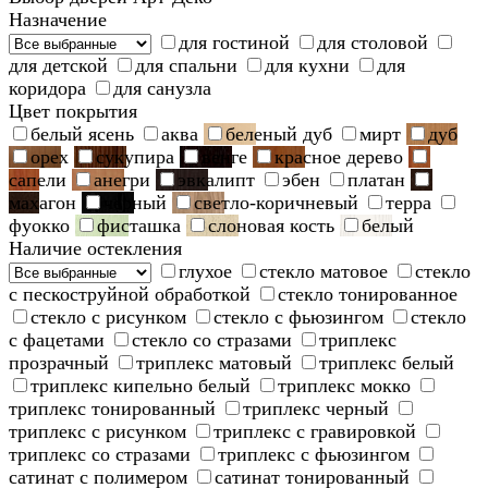
Назначение
для гостиной
для столовой
для детской
для спальни
для кухни
для
коридора
для санузла
Цвет покрытия
белый ясень
аква
беленый дуб
мирт
дуб
орех
сукупира
венге
красное дерево
сапели
анегри
эвкалипт
эбен
платан
махагон
черный
светло-коричневый
терра
фуокко
фисташка
слоновая кость
белый
Наличие остекления
глухое
стекло матовое
стекло
с пескоструйной обработкой
стекло тонированное
стекло с рисунком
стекло с фьюзингом
стекло
с фацетами
стекло со стразами
триплекс
прозрачный
триплекс матовый
триплекс белый
триплекс кипельно белый
триплекс мокко
триплекс тонированный
триплекс черный
триплекс с рисунком
триплекс с гравировкой
триплекс со стразами
триплекс с фьюзингом
сатинат с полимером
сатинат тонированный