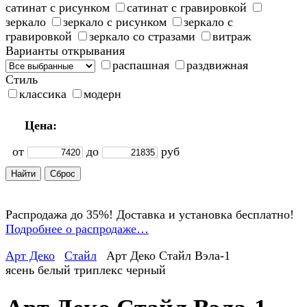
сатинат с рисунком
сатинат с гравировкой
зеркало
зеркало с рисунком
зеркало с
гравировкой
зеркало со стразами
витраж
Варианты открывания
распашная
раздвижная
Стиль
классика
модерн
Цена:
от
до
руб
Распродажа до 35%! Доставка и установка бесплатно!
Подробнее о распродаже…
Арт Деко
Стайл
Арт Деко Стайл Вэла-1
ясень белый триплекс черный