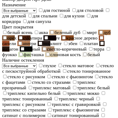
Назначение
для гостиной
для столовой
для детской
для спальни
для кухни
для
коридора
для санузла
Цвет покрытия
белый ясень
аква
беленый дуб
мирт
дуб
орех
сукупира
венге
красное дерево
сапели
анегри
эвкалипт
эбен
платан
махагон
черный
светло-коричневый
терра
фуокко
фисташка
слоновая кость
белый
Наличие остекления
глухое
стекло матовое
стекло
с пескоструйной обработкой
стекло тонированное
стекло с рисунком
стекло с фьюзингом
стекло
с фацетами
стекло со стразами
триплекс
прозрачный
триплекс матовый
триплекс белый
триплекс кипельно белый
триплекс мокко
триплекс тонированный
триплекс черный
триплекс с рисунком
триплекс с гравировкой
триплекс со стразами
триплекс с фьюзингом
сатинат с полимером
сатинат тонированный