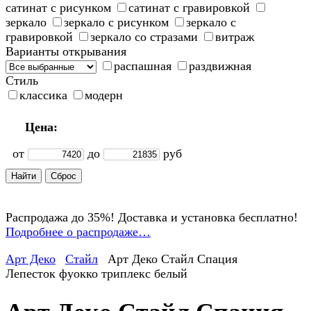
сатинат с рисунком
сатинат с гравировкой
зеркало
зеркало с рисунком
зеркало с
гравировкой
зеркало со стразами
витраж
Варианты открывания
распашная
раздвижная
Стиль
классика
модерн
Цена:
от
до
руб
Распродажа до 35%! Доставка и установка бесплатно!
Подробнее о распродаже…
Арт Деко
Стайл
Арт Деко Стайл Спация
Лепесток фуокко триплекс белый