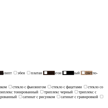
вкалипт
эбен
платан
махагон
черный
светло-
нком
стекло с фьюзингом
стекло с фацетами
стекло со
риплекс тонированный
триплекс черный
триплекс с
ированный
сатинат с рисунком
сатинат с гравировкой