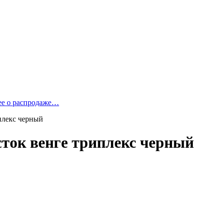
ее о распродаже…
плекс черный
ток венге триплекс черный