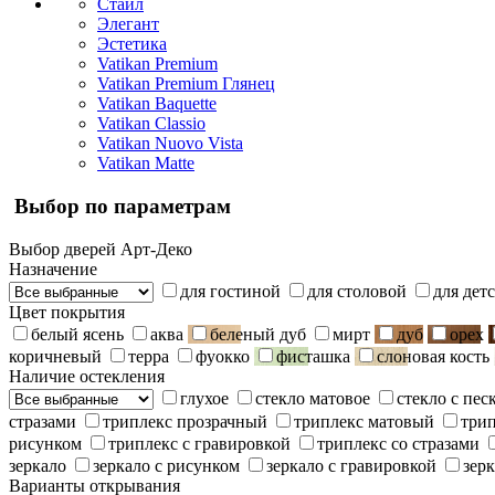
Стайл
Элегант
Эстетика
Vatikan Premium
Vatikan Premium Глянец
Vatikan Baquette
Vatikan Classio
Vatikan Nuovo Vista
Vatikan Matte
Выбор по параметрам
Выбор дверей Арт-Деко
Назначение
для гостиной
для столовой
для дет
Цвет покрытия
белый ясень
аква
беленый дуб
мирт
дуб
орех
коричневый
терра
фуокко
фисташка
слоновая кость
Наличие остекления
глухое
стекло матовое
стекло с пе
стразами
триплекс прозрачный
триплекс матовый
три
рисунком
триплекс с гравировкой
триплекс со стразами
зеркало
зеркало с рисунком
зеркало с гравировкой
зерк
Варианты открывания