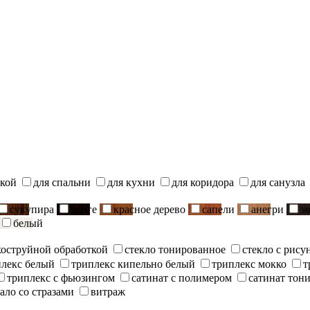
ской
для спальни
для кухни
для коридора
для санузла
сукупира
венге
красное дерево
сапели
анегри
э
белый
скоструйной обработкой
стекло тонированное
стекло с рису
плекс белый
триплекс кипельно белый
триплекс мокко
т
триплекс с фьюзингом
сатинат с полимером
сатинат тон
ало со стразами
витраж