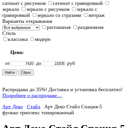
сатинат с рисунком
сатинат с гравировкой
зеркало
зеркало с рисунком
зеркало с
гравировкой
зеркало со стразами
витраж
Варианты открывания
распашная
раздвижная
Стиль
классика
модерн
Цена:
от
до
руб
Распродажа до 35%! Доставка и установка бесплатно!
Подробнее о распродаже…
Арт Деко
Стайл
Арт Деко Стайл Спация-5
фуокко триплекс тонированный