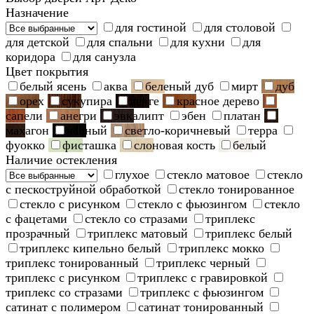
Назначение
для гостиной
для столовой
для детской
для спальни
для кухни
для
коридора
для санузла
Цвет покрытия
белый ясень
аква
беленый дуб
мирт
дуб
орех
сукупира
венге
красное дерево
сапели
анегри
эвкалипт
эбен
платан
махагон
черный
светло-коричневый
терра
фуокко
фисташка
слоновая кость
белый
Наличие остекления
глухое
стекло матовое
стекло
с пескоструйной обработкой
стекло тонированное
стекло с рисунком
стекло с фьюзингом
стекло
с фацетами
стекло со стразами
триплекс
прозрачный
триплекс матовый
триплекс белый
триплекс кипельно белый
триплекс мокко
триплекс тонированный
триплекс черный
триплекс с рисунком
триплекс с гравировкой
триплекс со стразами
триплекс с фьюзингом
сатинат с полимером
сатинат тонированный