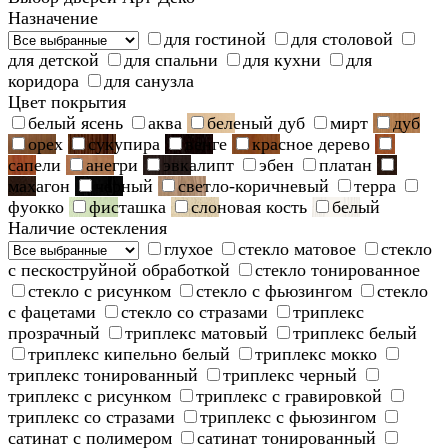
Назначение
для гостиной
для столовой
для детской
для спальни
для кухни
для
коридора
для санузла
Цвет покрытия
белый ясень
аква
беленый дуб
мирт
дуб
орех
сукупира
венге
красное дерево
сапели
анегри
эвкалипт
эбен
платан
махагон
черный
светло-коричневый
терра
фуокко
фисташка
слоновая кость
белый
Наличие остекления
глухое
стекло матовое
стекло
с пескоструйной обработкой
стекло тонированное
стекло с рисунком
стекло с фьюзингом
стекло
с фацетами
стекло со стразами
триплекс
прозрачный
триплекс матовый
триплекс белый
триплекс кипельно белый
триплекс мокко
триплекс тонированный
триплекс черный
триплекс с рисунком
триплекс с гравировкой
триплекс со стразами
триплекс с фьюзингом
сатинат с полимером
сатинат тонированный