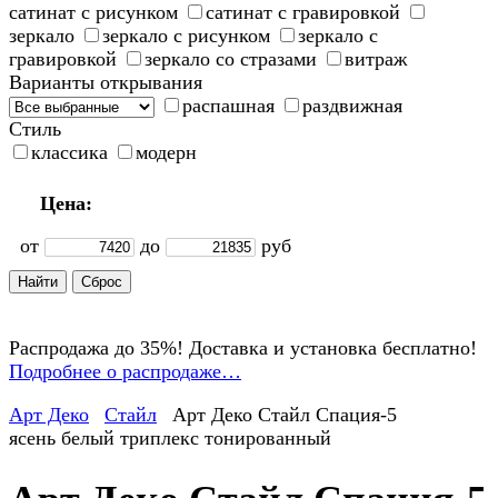
сатинат с рисунком
сатинат с гравировкой
зеркало
зеркало с рисунком
зеркало с
гравировкой
зеркало со стразами
витраж
Варианты открывания
распашная
раздвижная
Стиль
классика
модерн
Цена:
от
до
руб
Распродажа до 35%! Доставка и установка бесплатно!
Подробнее о распродаже…
Арт Деко
Стайл
Арт Деко Стайл Спация-5
ясень белый триплекс тонированный