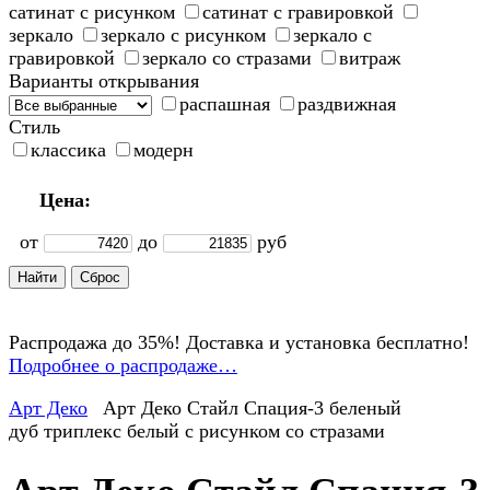
сатинат с рисунком
сатинат с гравировкой
зеркало
зеркало с рисунком
зеркало с
гравировкой
зеркало со стразами
витраж
Варианты открывания
распашная
раздвижная
Стиль
классика
модерн
Цена:
от
до
руб
Распродажа до 35%! Доставка и установка бесплатно!
Подробнее о распродаже…
Арт Деко
Арт Деко Стайл Спация-3 беленый
дуб триплекс белый с рисунком cо стразами