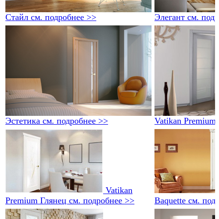
Стайл
см. подробнее >>
Элегант
см. под
Эстетика
см. подробнее >>
Vatikan Premium
Vatikan
Premium Глянец
см. подробнее >>
Baquette
см. под