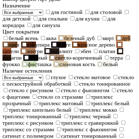
Назначение
для гостиной
для столовой
для детской
для спальни
для кухни
для
коридора
для санузла
Цвет покрытия
белый ясень
аква
беленый дуб
мирт
дуб
орех
сукупира
венге
красное дерево
сапели
анегри
эвкалипт
эбен
платан
махагон
черный
светло-коричневый
терра
фуокко
фисташка
слоновая кость
белый
Наличие остекления
глухое
стекло матовое
стекло
с пескоструйной обработкой
стекло тонированное
стекло с рисунком
стекло с фьюзингом
стекло
с фацетами
стекло со стразами
триплекс
прозрачный
триплекс матовый
триплекс белый
триплекс кипельно белый
триплекс мокко
триплекс тонированный
триплекс черный
триплекс с рисунком
триплекс с гравировкой
триплекс со стразами
триплекс с фьюзингом
сатинат с полимером
сатинат тонированный