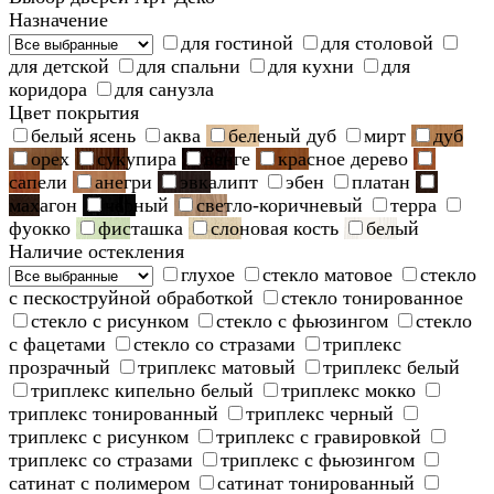
Назначение
для гостиной
для столовой
для детской
для спальни
для кухни
для
коридора
для санузла
Цвет покрытия
белый ясень
аква
беленый дуб
мирт
дуб
орех
сукупира
венге
красное дерево
сапели
анегри
эвкалипт
эбен
платан
махагон
черный
светло-коричневый
терра
фуокко
фисташка
слоновая кость
белый
Наличие остекления
глухое
стекло матовое
стекло
с пескоструйной обработкой
стекло тонированное
стекло с рисунком
стекло с фьюзингом
стекло
с фацетами
стекло со стразами
триплекс
прозрачный
триплекс матовый
триплекс белый
триплекс кипельно белый
триплекс мокко
триплекс тонированный
триплекс черный
триплекс с рисунком
триплекс с гравировкой
триплекс со стразами
триплекс с фьюзингом
сатинат с полимером
сатинат тонированный