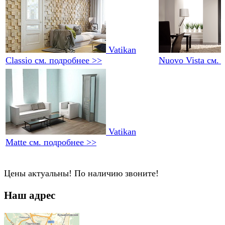
Vatikan
Classio
см. подробнее >>
Nuovo Vista
см. 
Vatikan
Matte
см. подробнее >>
Цены актуальны! По наличию звоните!
Наш адрес