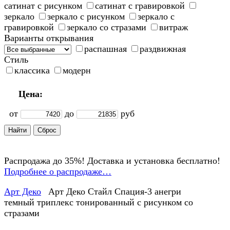
сатинат с рисунком
сатинат с гравировкой
зеркало
зеркало с рисунком
зеркало с
гравировкой
зеркало со стразами
витраж
Варианты открывания
распашная
раздвижная
Стиль
классика
модерн
Цена:
от
до
руб
Распродажа до 35%! Доставка и установка бесплатно!
Подробнее о распродаже…
Арт Деко
Арт Деко Стайл Спация-3 анегри
темный триплекс тонированный с рисунком cо
стразами