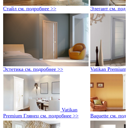
Стайл
см. подробнее >>
Элегант
см. под
Эстетика
см. подробнее >>
Vatikan Premium
Vatikan
Premium Глянец
см. подробнее >>
Baquette
см. под