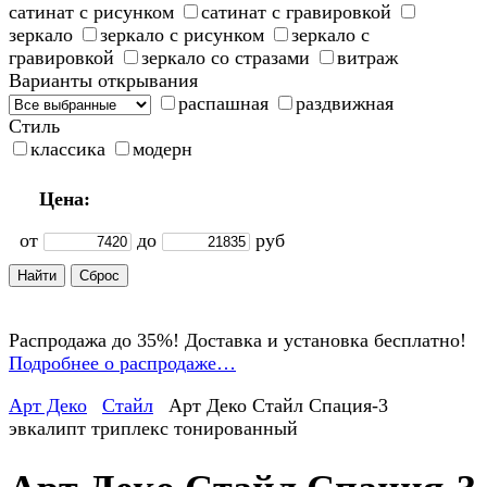
сатинат с рисунком
сатинат с гравировкой
зеркало
зеркало с рисунком
зеркало с
гравировкой
зеркало со стразами
витраж
Варианты открывания
распашная
раздвижная
Стиль
классика
модерн
Цена:
от
до
руб
Распродажа до 35%! Доставка и установка бесплатно!
Подробнее о распродаже…
Арт Деко
Стайл
Арт Деко Стайл Спация-3
эвкалипт триплекс тонированный