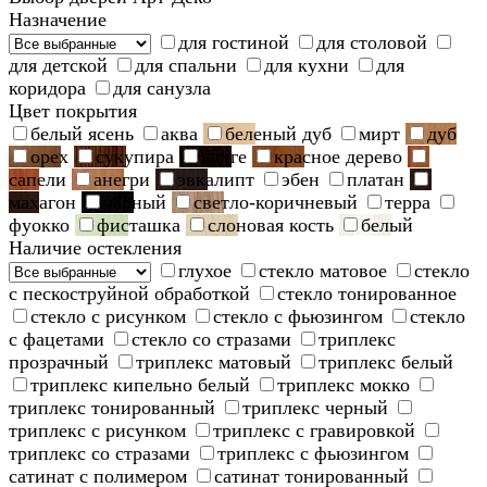
Назначение
для гостиной
для столовой
для детской
для спальни
для кухни
для
коридора
для санузла
Цвет покрытия
белый ясень
аква
беленый дуб
мирт
дуб
орех
сукупира
венге
красное дерево
сапели
анегри
эвкалипт
эбен
платан
махагон
черный
светло-коричневый
терра
фуокко
фисташка
слоновая кость
белый
Наличие остекления
глухое
стекло матовое
стекло
с пескоструйной обработкой
стекло тонированное
стекло с рисунком
стекло с фьюзингом
стекло
с фацетами
стекло со стразами
триплекс
прозрачный
триплекс матовый
триплекс белый
триплекс кипельно белый
триплекс мокко
триплекс тонированный
триплекс черный
триплекс с рисунком
триплекс с гравировкой
триплекс со стразами
триплекс с фьюзингом
сатинат с полимером
сатинат тонированный