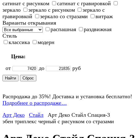
сатинат с рисунком
сатинат с гравировкой
зеркало
зеркало с рисунком
зеркало с
гравировкой
зеркало со стразами
витраж
Варианты открывания
распашная
раздвижная
Стиль
классика
модерн
Цена:
от
до
руб
Распродажа до 35%! Доставка и установка бесплатно!
Подробнее о распродаже…
Арт Деко
Стайл
Арт Деко Стайл Спация-3
эбен триплекс черный с рисунком cо стразами