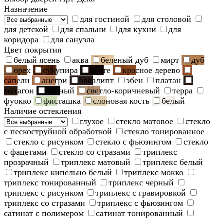
Назначение
для гостиной
для столовой
для детской
для спальни
для кухни
для
коридора
для санузла
Цвет покрытия
белый ясень
аква
беленый дуб
мирт
дуб
орех
сукупира
венге
красное дерево
сапели
анегри
эвкалипт
эбен
платан
махагон
черный
светло-коричневый
терра
фуокко
фисташка
слоновая кость
белый
Наличие остекления
глухое
стекло матовое
стекло
с пескоструйной обработкой
стекло тонированное
стекло с рисунком
стекло с фьюзингом
стекло
с фацетами
стекло со стразами
триплекс
прозрачный
триплекс матовый
триплекс белый
триплекс кипельно белый
триплекс мокко
триплекс тонированный
триплекс черный
триплекс с рисунком
триплекс с гравировкой
триплекс со стразами
триплекс с фьюзингом
сатинат с полимером
сатинат тонированный