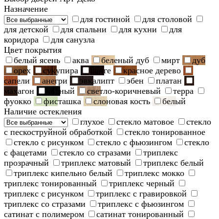
Назначение
для гостиной
для столовой
для детской
для спальни
для кухни
для
коридора
для санузла
Цвет покрытия
белый ясень
аква
беленый дуб
мирт
дуб
орех
сукупира
венге
красное дерево
сапели
анегри
эвкалипт
эбен
платан
махагон
черный
светло-коричневый
терра
фуокко
фисташка
слоновая кость
белый
Наличие остекления
глухое
стекло матовое
стекло
с пескоструйной обработкой
стекло тонированное
стекло с рисунком
стекло с фьюзингом
стекло
с фацетами
стекло со стразами
триплекс
прозрачный
триплекс матовый
триплекс белый
триплекс кипельно белый
триплекс мокко
триплекс тонированный
триплекс черный
триплекс с рисунком
триплекс с гравировкой
триплекс со стразами
триплекс с фьюзингом
сатинат с полимером
сатинат тонированный