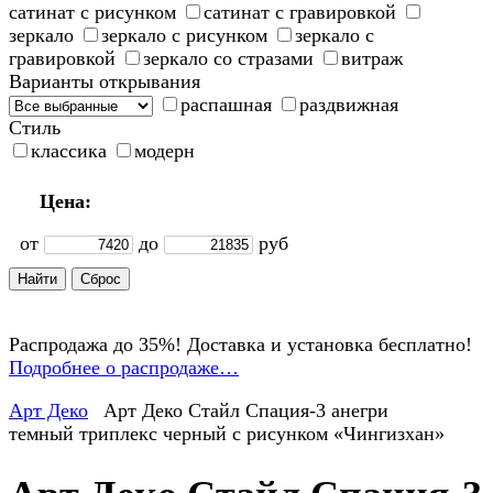
сатинат с рисунком
сатинат с гравировкой
зеркало
зеркало с рисунком
зеркало с
гравировкой
зеркало со стразами
витраж
Варианты открывания
распашная
раздвижная
Стиль
классика
модерн
Цена:
от
до
руб
Распродажа до 35%! Доставка и установка бесплатно!
Подробнее о распродаже…
Арт Деко
Арт Деко Стайл Спация-3 анегри
темный триплекс черный с рисунком «Чингизхан»