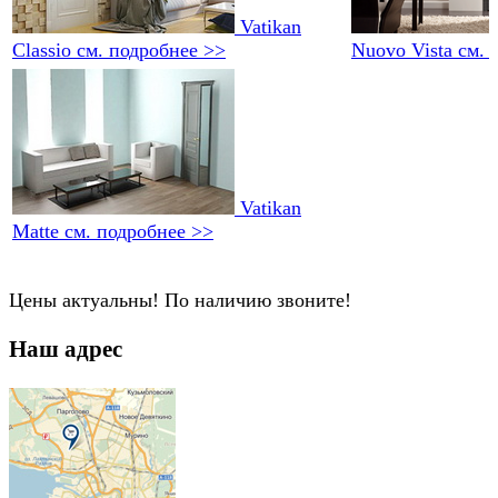
Vatikan
Classio
см. подробнее >>
Nuovo Vista
см. 
Vatikan
Matte
см. подробнее >>
Цены актуальны! По наличию звоните!
Наш адрес