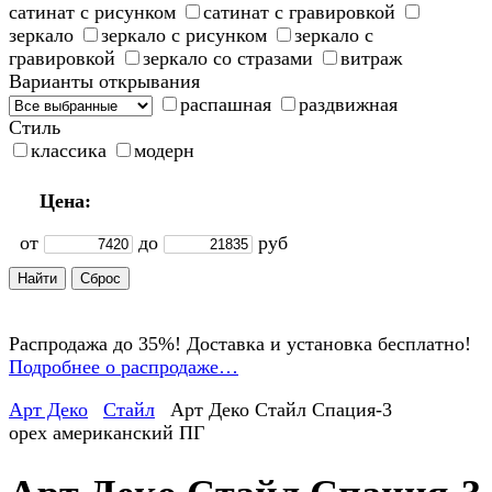
сатинат с рисунком
сатинат с гравировкой
зеркало
зеркало с рисунком
зеркало с
гравировкой
зеркало со стразами
витраж
Варианты открывания
распашная
раздвижная
Стиль
классика
модерн
Цена:
от
до
руб
Распродажа до 35%! Доставка и установка бесплатно!
Подробнее о распродаже…
Арт Деко
Стайл
Арт Деко Стайл Спация-3
орех американский ПГ