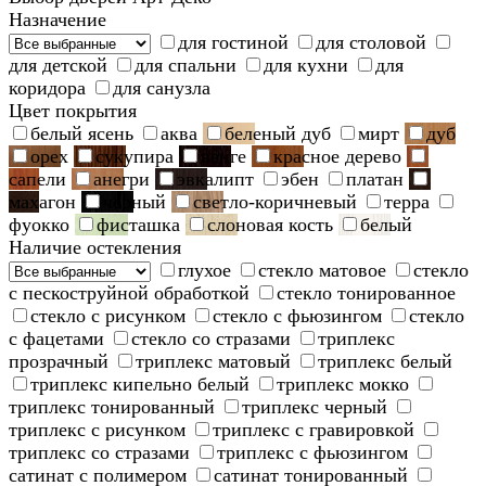
Назначение
для гостиной
для столовой
для детской
для спальни
для кухни
для
коридора
для санузла
Цвет покрытия
белый ясень
аква
беленый дуб
мирт
дуб
орех
сукупира
венге
красное дерево
сапели
анегри
эвкалипт
эбен
платан
махагон
черный
светло-коричневый
терра
фуокко
фисташка
слоновая кость
белый
Наличие остекления
глухое
стекло матовое
стекло
с пескоструйной обработкой
стекло тонированное
стекло с рисунком
стекло с фьюзингом
стекло
с фацетами
стекло со стразами
триплекс
прозрачный
триплекс матовый
триплекс белый
триплекс кипельно белый
триплекс мокко
триплекс тонированный
триплекс черный
триплекс с рисунком
триплекс с гравировкой
триплекс со стразами
триплекс с фьюзингом
сатинат с полимером
сатинат тонированный