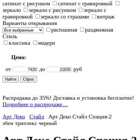
сатинат с рисунком
сатинат с гравировкой
зеркало
зеркало с рисунком
зеркало с
гравировкой
зеркало со стразами
витраж
Варианты открывания
распашная
раздвижная
Стиль
классика
модерн
Цена:
от
до
руб
Распродажа до 35%! Доставка и установка бесплатно!
Подробнее о распродаже…
Арт Деко
Стайл
Арт Деко Стайл Спация-2
эбен триплекс черный