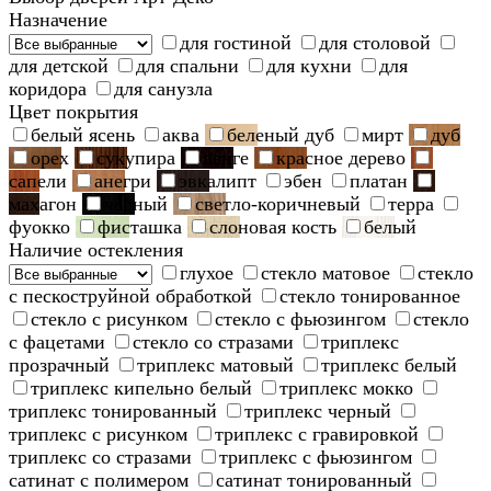
Назначение
для гостиной
для столовой
для детской
для спальни
для кухни
для
коридора
для санузла
Цвет покрытия
белый ясень
аква
беленый дуб
мирт
дуб
орех
сукупира
венге
красное дерево
сапели
анегри
эвкалипт
эбен
платан
махагон
черный
светло-коричневый
терра
фуокко
фисташка
слоновая кость
белый
Наличие остекления
глухое
стекло матовое
стекло
с пескоструйной обработкой
стекло тонированное
стекло с рисунком
стекло с фьюзингом
стекло
с фацетами
стекло со стразами
триплекс
прозрачный
триплекс матовый
триплекс белый
триплекс кипельно белый
триплекс мокко
триплекс тонированный
триплекс черный
триплекс с рисунком
триплекс с гравировкой
триплекс со стразами
триплекс с фьюзингом
сатинат с полимером
сатинат тонированный