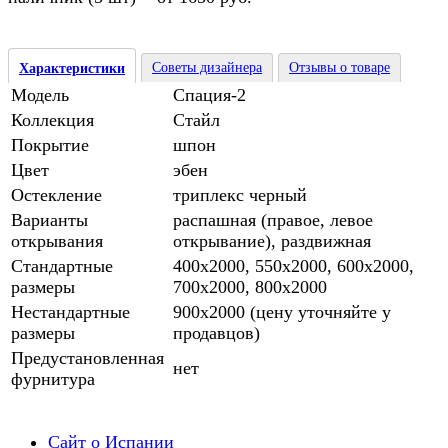
Советы дизайнера
Отзывы о товаре
Характеристики
Модель
Спация-2
Коллекция
Стайл
Покрытие
шпон
Цвет
эбен
Остекление
триплекс черный
Варианты
распашная (правое, левое
открывания
открывание), раздвижная
Стандартные
400х2000, 550х2000, 600х2000,
размеры
700х2000, 800х2000
Нестандартные
900х2000 (цену уточняйте у
размеры
продавцов)
Предустановленная
нет
фурнитура
Сайт о Испании