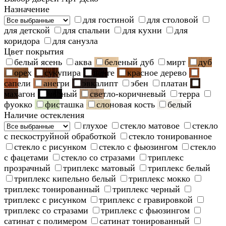
Назначение
для гостиной
для столовой
для детской
для спальни
для кухни
для
коридора
для санузла
Цвет покрытия
белый ясень
аква
беленый дуб
мирт
дуб
орех
сукупира
венге
красное дерево
сапели
анегри
эвкалипт
эбен
платан
махагон
черный
светло-коричневый
терра
фуокко
фисташка
слоновая кость
белый
Наличие остекления
глухое
стекло матовое
стекло
с пескоструйной обработкой
стекло тонированное
стекло с рисунком
стекло с фьюзингом
стекло
с фацетами
стекло со стразами
триплекс
прозрачный
триплекс матовый
триплекс белый
триплекс кипельно белый
триплекс мокко
триплекс тонированный
триплекс черный
триплекс с рисунком
триплекс с гравировкой
триплекс со стразами
триплекс с фьюзингом
сатинат с полимером
сатинат тонированный