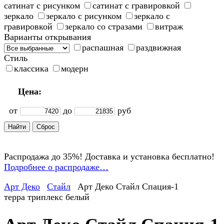
сатинат с рисунком
сатинат с гравировкой
зеркало
зеркало с рисунком
зеркало с
гравировкой
зеркало со стразами
витраж
Варианты открывания
распашная
раздвижная
Стиль
классика
модерн
Цена:
от
до
руб
Распродажа до 35%! Доставка и установка бесплатно!
Подробнее о распродаже…
Арт Деко
Стайл
Арт Деко Стайл Спация-1
терра триплекс белый