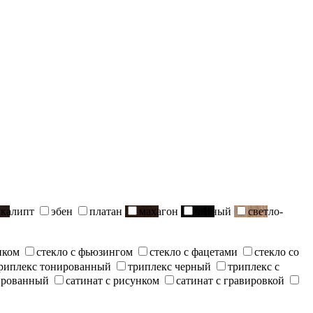
вкалипт
эбен
платан
махагон
черный
светло-
нком
стекло с фьюзингом
стекло с фацетами
стекло со
риплекс тонированный
триплекс черный
триплекс с
ированный
сатинат с рисунком
сатинат с гравировкой