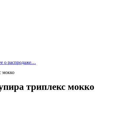
ее о распродаже…
с мокко
упира триплекс мокко