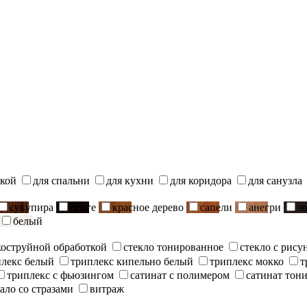
ской
для спальни
для кухни
для коридора
для санузла
сукупира
венге
красное дерево
сапели
анегри
э
белый
скоструйной обработкой
стекло тонированное
стекло с рису
плекс белый
триплекс кипельно белый
триплекс мокко
т
триплекс с фьюзингом
сатинат с полимером
сатинат тон
ало со стразами
витраж