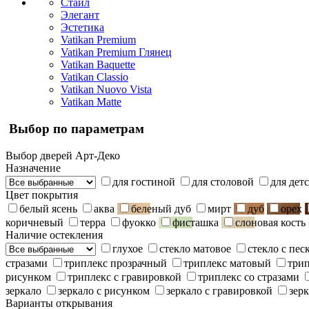
Стайл
Элегант
Эстетика
Vatikan Premium
Vatikan Premium Глянец
Vatikan Baquette
Vatikan Classio
Vatikan Nuovo Vista
Vatikan Matte
Выбор по параметрам
Выбор дверей Арт-Деко
Назначение
для гостиной
для столовой
для дет
Цвет покрытия
белый ясень
аква
беленый дуб
мирт
дуб
орех
коричневый
терра
фуокко
фисташка
слоновая кость
Наличие остекления
глухое
стекло матовое
стекло с пе
стразами
триплекс прозрачный
триплекс матовый
три
рисунком
триплекс с гравировкой
триплекс со стразами
зеркало
зеркало с рисунком
зеркало с гравировкой
зерк
Варианты открывания