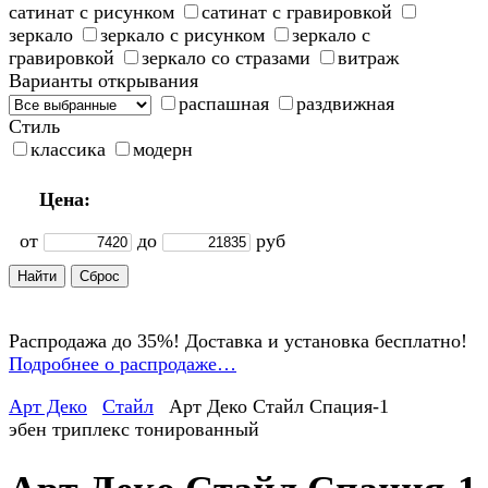
сатинат с рисунком
сатинат с гравировкой
зеркало
зеркало с рисунком
зеркало с
гравировкой
зеркало со стразами
витраж
Варианты открывания
распашная
раздвижная
Стиль
классика
модерн
Цена:
от
до
руб
Распродажа до 35%! Доставка и установка бесплатно!
Подробнее о распродаже…
Арт Деко
Стайл
Арт Деко Стайл Спация-1
эбен триплекс тонированный