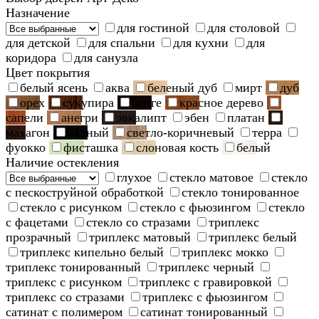
Назначение
для гостиной
для столовой
для детской
для спальни
для кухни
для
коридора
для санузла
Цвет покрытия
белый ясень
аква
беленый дуб
мирт
дуб
орех
сукупира
венге
красное дерево
сапели
анегри
эвкалипт
эбен
платан
махагон
черный
светло-коричневый
терра
фуокко
фисташка
слоновая кость
белый
Наличие остекления
глухое
стекло матовое
стекло
с пескоструйной обработкой
стекло тонированное
стекло с рисунком
стекло с фьюзингом
стекло
с фацетами
стекло со стразами
триплекс
прозрачный
триплекс матовый
триплекс белый
триплекс кипельно белый
триплекс мокко
триплекс тонированный
триплекс черный
триплекс с рисунком
триплекс с гравировкой
триплекс со стразами
триплекс с фьюзингом
сатинат с полимером
сатинат тонированный