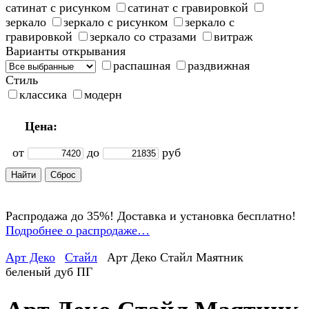
сатинат с рисунком
сатинат с гравировкой
зеркало
зеркало с рисунком
зеркало с
гравировкой
зеркало со стразами
витраж
Варианты открывания
распашная
раздвижная
Стиль
классика
модерн
Цена:
от
до
руб
Распродажа до 35%! Доставка и установка бесплатно!
Подробнее о распродаже…
Арт Деко
Стайл
Арт Деко Стайл Маятник
беленый дуб ПГ