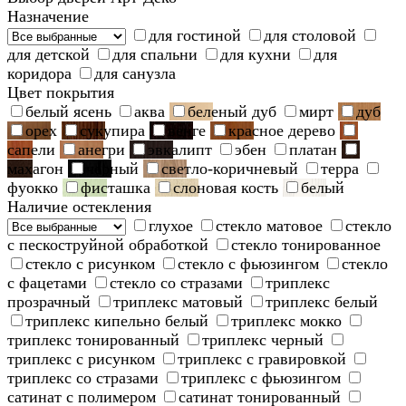
Назначение
для гостиной
для столовой
для детской
для спальни
для кухни
для
коридора
для санузла
Цвет покрытия
белый ясень
аква
беленый дуб
мирт
дуб
орех
сукупира
венге
красное дерево
сапели
анегри
эвкалипт
эбен
платан
махагон
черный
светло-коричневый
терра
фуокко
фисташка
слоновая кость
белый
Наличие остекления
глухое
стекло матовое
стекло
с пескоструйной обработкой
стекло тонированное
стекло с рисунком
стекло с фьюзингом
стекло
с фацетами
стекло со стразами
триплекс
прозрачный
триплекс матовый
триплекс белый
триплекс кипельно белый
триплекс мокко
триплекс тонированный
триплекс черный
триплекс с рисунком
триплекс с гравировкой
триплекс со стразами
триплекс с фьюзингом
сатинат с полимером
сатинат тонированный