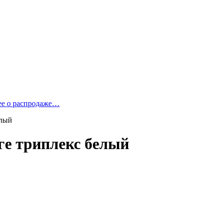
ее о распродаже…
елый
ге триплекс белый