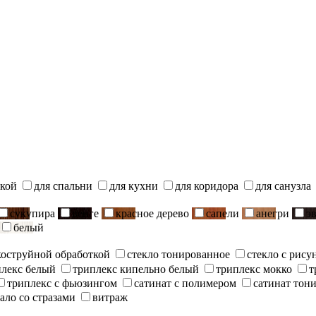
ской
для спальни
для кухни
для коридора
для санузла
сукупира
венге
красное дерево
сапели
анегри
э
белый
скоструйной обработкой
стекло тонированное
стекло с рису
плекс белый
триплекс кипельно белый
триплекс мокко
т
триплекс с фьюзингом
сатинат с полимером
сатинат тон
ало со стразами
витраж