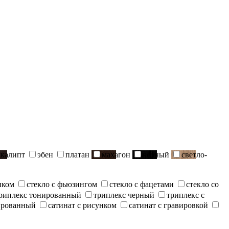
вкалипт
эбен
платан
махагон
черный
светло-
нком
стекло с фьюзингом
стекло с фацетами
стекло со
риплекс тонированный
триплекс черный
триплекс с
ированный
сатинат с рисунком
сатинат с гравировкой