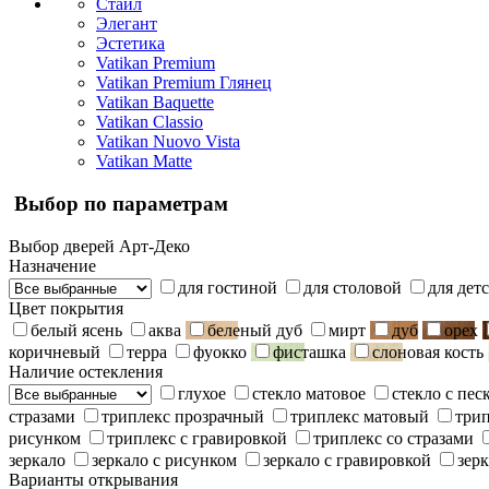
Стайл
Элегант
Эстетика
Vatikan Premium
Vatikan Premium Глянец
Vatikan Baquette
Vatikan Classio
Vatikan Nuovo Vista
Vatikan Matte
Выбор по параметрам
Выбор дверей Арт-Деко
Назначение
для гостиной
для столовой
для дет
Цвет покрытия
белый ясень
аква
беленый дуб
мирт
дуб
орех
коричневый
терра
фуокко
фисташка
слоновая кость
Наличие остекления
глухое
стекло матовое
стекло с пе
стразами
триплекс прозрачный
триплекс матовый
три
рисунком
триплекс с гравировкой
триплекс со стразами
зеркало
зеркало с рисунком
зеркало с гравировкой
зерк
Варианты открывания