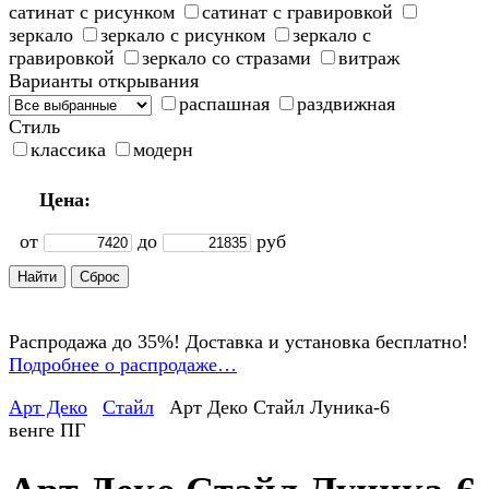
сатинат с рисунком
сатинат с гравировкой
зеркало
зеркало с рисунком
зеркало с
гравировкой
зеркало со стразами
витраж
Варианты открывания
распашная
раздвижная
Стиль
классика
модерн
Цена:
от
до
руб
Распродажа до 35%! Доставка и установка бесплатно!
Подробнее о распродаже…
Арт Деко
Стайл
Арт Деко Стайл Луника-6
венге ПГ