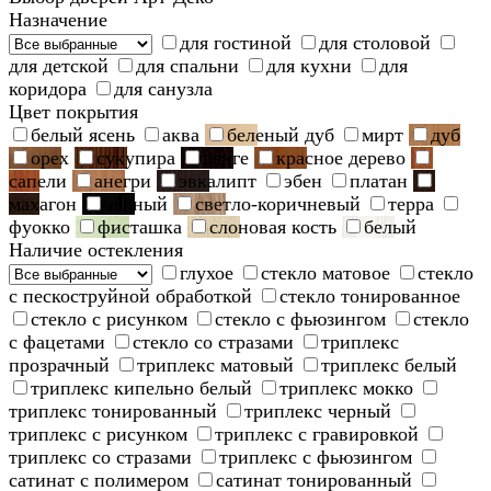
Назначение
для гостиной
для столовой
для детской
для спальни
для кухни
для
коридора
для санузла
Цвет покрытия
белый ясень
аква
беленый дуб
мирт
дуб
орех
сукупира
венге
красное дерево
сапели
анегри
эвкалипт
эбен
платан
махагон
черный
светло-коричневый
терра
фуокко
фисташка
слоновая кость
белый
Наличие остекления
глухое
стекло матовое
стекло
с пескоструйной обработкой
стекло тонированное
стекло с рисунком
стекло с фьюзингом
стекло
с фацетами
стекло со стразами
триплекс
прозрачный
триплекс матовый
триплекс белый
триплекс кипельно белый
триплекс мокко
триплекс тонированный
триплекс черный
триплекс с рисунком
триплекс с гравировкой
триплекс со стразами
триплекс с фьюзингом
сатинат с полимером
сатинат тонированный