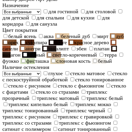
Назначение
для гостиной
для столовой
для детской
для спальни
для кухни
для
коридора
для санузла
Цвет покрытия
белый ясень
аква
беленый дуб
мирт
дуб
орех
сукупира
венге
красное дерево
сапели
анегри
эвкалипт
эбен
платан
махагон
черный
светло-коричневый
терра
фуокко
фисташка
слоновая кость
белый
Наличие остекления
глухое
стекло матовое
стекло
с пескоструйной обработкой
стекло тонированное
стекло с рисунком
стекло с фьюзингом
стекло
с фацетами
стекло со стразами
триплекс
прозрачный
триплекс матовый
триплекс белый
триплекс кипельно белый
триплекс мокко
триплекс тонированный
триплекс черный
триплекс с рисунком
триплекс с гравировкой
триплекс со стразами
триплекс с фьюзингом
сатинат с полимером
сатинат тонированный