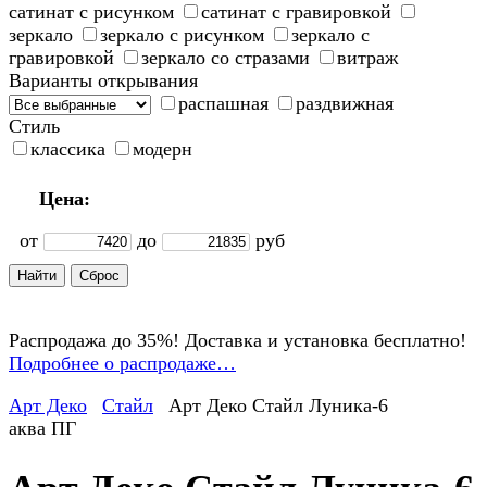
сатинат с рисунком
сатинат с гравировкой
зеркало
зеркало с рисунком
зеркало с
гравировкой
зеркало со стразами
витраж
Варианты открывания
распашная
раздвижная
Стиль
классика
модерн
Цена:
от
до
руб
Распродажа до 35%! Доставка и установка бесплатно!
Подробнее о распродаже…
Арт Деко
Стайл
Арт Деко Стайл Луника-6
аква ПГ