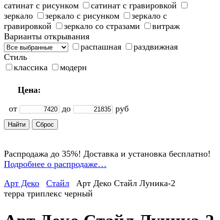
сатинат с рисунком
сатинат с гравировкой
зеркало
зеркало с рисунком
зеркало с
гравировкой
зеркало со стразами
витраж
Варианты открывания
распашная
раздвижная
Стиль
классика
модерн
Цена:
от
до
руб
Распродажа до 35%! Доставка и установка бесплатно!
Подробнее о распродаже…
Арт Деко
Стайл
Арт Деко Стайл Луника-2
терра триплекс черный