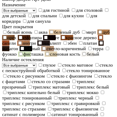
Назначение
для гостиной
для столовой
для детской
для спальни
для кухни
для
коридора
для санузла
Цвет покрытия
белый ясень
аква
беленый дуб
мирт
дуб
орех
сукупира
венге
красное дерево
сапели
анегри
эвкалипт
эбен
платан
махагон
черный
светло-коричневый
терра
фуокко
фисташка
слоновая кость
белый
Наличие остекления
глухое
стекло матовое
стекло
с пескоструйной обработкой
стекло тонированное
стекло с рисунком
стекло с фьюзингом
стекло
с фацетами
стекло со стразами
триплекс
прозрачный
триплекс матовый
триплекс белый
триплекс кипельно белый
триплекс мокко
триплекс тонированный
триплекс черный
триплекс с рисунком
триплекс с гравировкой
триплекс со стразами
триплекс с фьюзингом
сатинат с полимером
сатинат тонированный