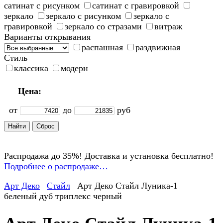
сатинат с рисунком
сатинат с гравировкой
зеркало
зеркало с рисунком
зеркало с
гравировкой
зеркало со стразами
витраж
Варианты открывания
распашная
раздвижная
Стиль
классика
модерн
Цена:
от
до
руб
Распродажа до 35%! Доставка и установка бесплатно!
Подробнее о распродаже…
Арт Деко
Стайл
Арт Деко Стайл Луника-1
беленый дуб триплекс черный