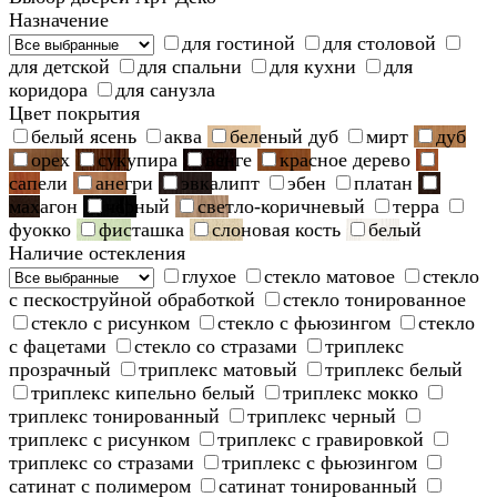
Назначение
для гостиной
для столовой
для детской
для спальни
для кухни
для
коридора
для санузла
Цвет покрытия
белый ясень
аква
беленый дуб
мирт
дуб
орех
сукупира
венге
красное дерево
сапели
анегри
эвкалипт
эбен
платан
махагон
черный
светло-коричневый
терра
фуокко
фисташка
слоновая кость
белый
Наличие остекления
глухое
стекло матовое
стекло
с пескоструйной обработкой
стекло тонированное
стекло с рисунком
стекло с фьюзингом
стекло
с фацетами
стекло со стразами
триплекс
прозрачный
триплекс матовый
триплекс белый
триплекс кипельно белый
триплекс мокко
триплекс тонированный
триплекс черный
триплекс с рисунком
триплекс с гравировкой
триплекс со стразами
триплекс с фьюзингом
сатинат с полимером
сатинат тонированный