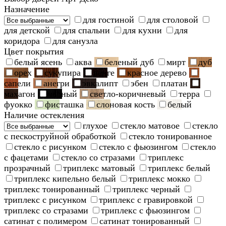
Назначение
для гостиной
для столовой
для детской
для спальни
для кухни
для
коридора
для санузла
Цвет покрытия
белый ясень
аква
беленый дуб
мирт
дуб
орех
сукупира
венге
красное дерево
сапели
анегри
эвкалипт
эбен
платан
махагон
черный
светло-коричневый
терра
фуокко
фисташка
слоновая кость
белый
Наличие остекления
глухое
стекло матовое
стекло
с пескоструйной обработкой
стекло тонированное
стекло с рисунком
стекло с фьюзингом
стекло
с фацетами
стекло со стразами
триплекс
прозрачный
триплекс матовый
триплекс белый
триплекс кипельно белый
триплекс мокко
триплекс тонированный
триплекс черный
триплекс с рисунком
триплекс с гравировкой
триплекс со стразами
триплекс с фьюзингом
сатинат с полимером
сатинат тонированный