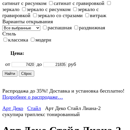
сатинат с рисунком
сатинат с гравировкой
зеркало
зеркало с рисунком
зеркало с
гравировкой
зеркало со стразами
витраж
Варианты открывания
распашная
раздвижная
Стиль
классика
модерн
Цена:
от
до
руб
Распродажа до 35%! Доставка и установка бесплатно!
Подробнее о распродаже…
Арт Деко
Стайл
Арт Деко Стайл Лиана-2
сукупира триплекс тонированный