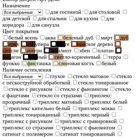
Назначение
для гостиной
для столовой
для детской
для спальни
для кухни
для
коридора
для санузла
Цвет покрытия
белый ясень
аква
беленый дуб
мирт
дуб
орех
сукупира
венге
красное дерево
сапели
анегри
эвкалипт
эбен
платан
махагон
черный
светло-коричневый
терра
фуокко
фисташка
слоновая кость
белый
Наличие остекления
глухое
стекло матовое
стекло
с пескоструйной обработкой
стекло тонированное
стекло с рисунком
стекло с фьюзингом
стекло
с фацетами
стекло со стразами
триплекс
прозрачный
триплекс матовый
триплекс белый
триплекс кипельно белый
триплекс мокко
триплекс тонированный
триплекс черный
триплекс с рисунком
триплекс с гравировкой
триплекс со стразами
триплекс с фьюзингом
сатинат с полимером
сатинат тонированный