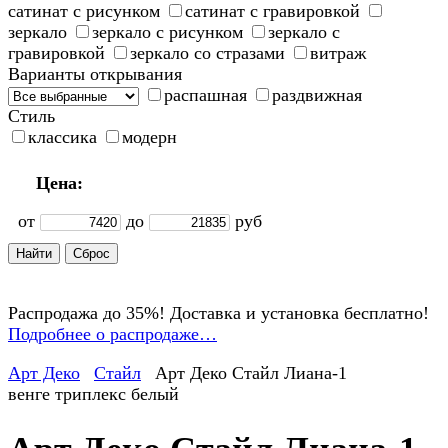
сатинат с рисунком
сатинат с гравировкой
зеркало
зеркало с рисунком
зеркало с
гравировкой
зеркало со стразами
витраж
Варианты открывания
распашная
раздвижная
Стиль
классика
модерн
Цена:
от
до
руб
Распродажа до 35%! Доставка и установка бесплатно!
Подробнее о распродаже…
Арт Деко
Стайл
Арт Деко Стайл Лиана-1
венге триплекс белый