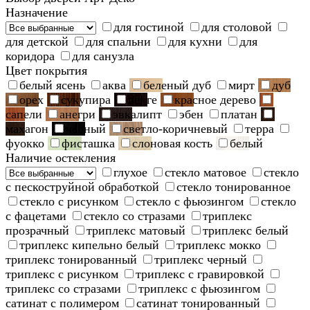
Назначение
для гостиной
для столовой
для детской
для спальни
для кухни
для
коридора
для санузла
Цвет покрытия
белый ясень
аква
беленый дуб
мирт
дуб
орех
сукупира
венге
красное дерево
сапели
анегри
эвкалипт
эбен
платан
махагон
черный
светло-коричневый
терра
фуокко
фисташка
слоновая кость
белый
Наличие остекления
глухое
стекло матовое
стекло
с пескоструйной обработкой
стекло тонированное
стекло с рисунком
стекло с фьюзингом
стекло
с фацетами
стекло со стразами
триплекс
прозрачный
триплекс матовый
триплекс белый
триплекс кипельно белый
триплекс мокко
триплекс тонированный
триплекс черный
триплекс с рисунком
триплекс с гравировкой
триплекс со стразами
триплекс с фьюзингом
сатинат с полимером
сатинат тонированный