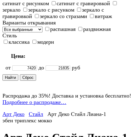
сатинат с рисунком
сатинат с гравировкой
зеркало
зеркало с рисунком
зеркало с
гравировкой
зеркало со стразами
витраж
Варианты открывания
распашная
раздвижная
Стиль
классика
модерн
Цена:
от
до
руб
Распродажа до 35%! Доставка и установка бесплатно!
Подробнее о распродаже…
Арт Деко
Стайл
Арт Деко Стайл Лиана-1
эбен триплекс мокко