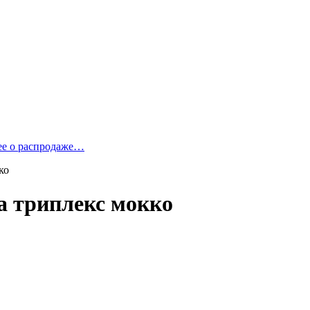
ее о распродаже…
ко
а триплекс мокко