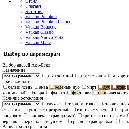
Стайл
Элегант
Эстетика
Vatikan Premium
Vatikan Premium Глянец
Vatikan Baquette
Vatikan Classio
Vatikan Nuovo Vista
Vatikan Matte
Выбор по параметрам
Выбор дверей Арт-Деко
Назначение
для гостиной
для столовой
для дет
Цвет покрытия
белый ясень
аква
беленый дуб
мирт
дуб
орех
коричневый
терра
фуокко
фисташка
слоновая кость
Наличие остекления
глухое
стекло матовое
стекло с пе
стразами
триплекс прозрачный
триплекс матовый
три
рисунком
триплекс с гравировкой
триплекс со стразами
зеркало
зеркало с рисунком
зеркало с гравировкой
зерк
Варианты открывания