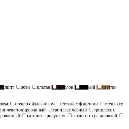
вкалипт
эбен
платан
махагон
черный
светло-
нком
стекло с фьюзингом
стекло с фацетами
стекло со
риплекс тонированный
триплекс черный
триплекс с
ированный
сатинат с рисунком
сатинат с гравировкой