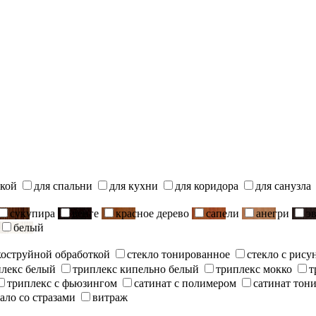
ской
для спальни
для кухни
для коридора
для санузла
сукупира
венге
красное дерево
сапели
анегри
э
белый
скоструйной обработкой
стекло тонированное
стекло с рису
плекс белый
триплекс кипельно белый
триплекс мокко
т
триплекс с фьюзингом
сатинат с полимером
сатинат тон
ало со стразами
витраж