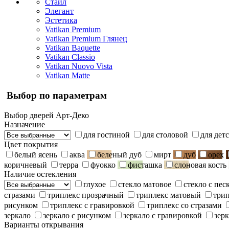
Стайл
Элегант
Эстетика
Vatikan Premium
Vatikan Premium Глянец
Vatikan Baquette
Vatikan Classio
Vatikan Nuovo Vista
Vatikan Matte
Выбор по параметрам
Выбор дверей Арт-Деко
Назначение
для гостиной
для столовой
для дет
Цвет покрытия
белый ясень
аква
беленый дуб
мирт
дуб
орех
коричневый
терра
фуокко
фисташка
слоновая кость
Наличие остекления
глухое
стекло матовое
стекло с пе
стразами
триплекс прозрачный
триплекс матовый
три
рисунком
триплекс с гравировкой
триплекс со стразами
зеркало
зеркало с рисунком
зеркало с гравировкой
зерк
Варианты открывания