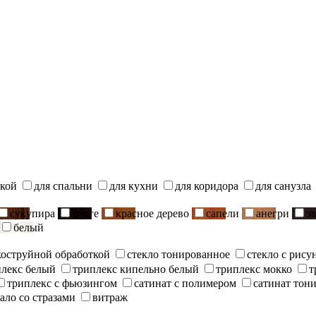
ской
для спальни
для кухни
для коридора
для санузла
сукупира
венге
красное дерево
сапели
анегри
э
белый
скоструйной обработкой
стекло тонированное
стекло с рису
плекс белый
триплекс кипельно белый
триплекс мокко
т
триплекс с фьюзингом
сатинат с полимером
сатинат тон
ало со стразами
витраж