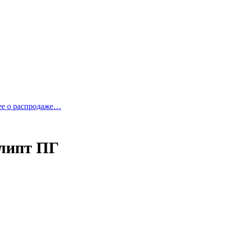
ее о распродаже…
алипт ПГ