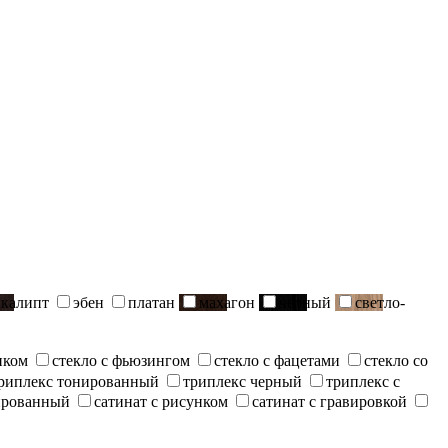
вкалипт
эбен
платан
махагон
черный
светло-
нком
стекло с фьюзингом
стекло с фацетами
стекло со
риплекс тонированный
триплекс черный
триплекс с
ированный
сатинат с рисунком
сатинат с гравировкой