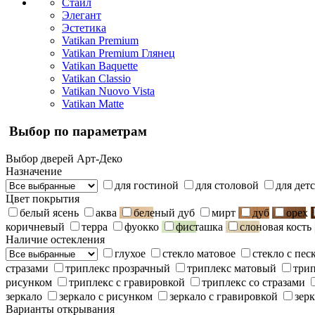
Стайл
Элегант
Эстетика
Vatikan Premium
Vatikan Premium Глянец
Vatikan Baquette
Vatikan Classio
Vatikan Nuovo Vista
Vatikan Matte
Выбор по параметрам
Выбор дверей Арт-Деко
Назначение
для гостиной
для столовой
для дет
Цвет покрытия
белый ясень
аква
беленый дуб
мирт
дуб
орех
коричневый
терра
фуокко
фисташка
слоновая кость
Наличие остекления
глухое
стекло матовое
стекло с пе
стразами
триплекс прозрачный
триплекс матовый
три
рисунком
триплекс с гравировкой
триплекс со стразами
зеркало
зеркало с рисунком
зеркало с гравировкой
зерк
Варианты открывания