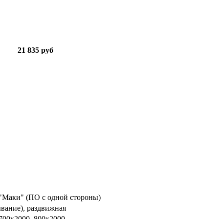
21 835 руб
"Маки" (ПО с одной стороны)
ывание), раздвижная
 700х2000, 800х2000