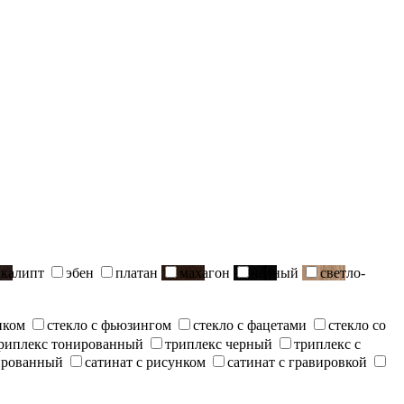
вкалипт
эбен
платан
махагон
черный
светло-
нком
стекло с фьюзингом
стекло с фацетами
стекло со
риплекс тонированный
триплекс черный
триплекс с
ированный
сатинат с рисунком
сатинат с гравировкой