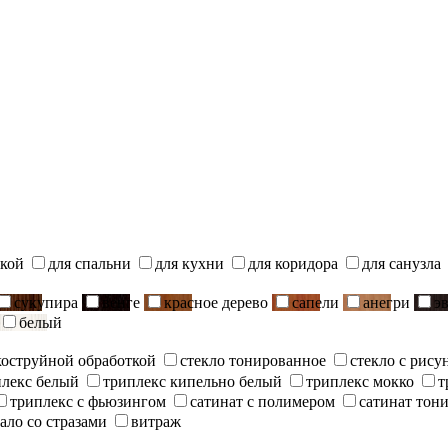
ской
для спальни
для кухни
для коридора
для санузла
сукупира
венге
красное дерево
сапели
анегри
э
белый
скоструйной обработкой
стекло тонированное
стекло с рису
плекс белый
триплекс кипельно белый
триплекс мокко
т
триплекс с фьюзингом
сатинат с полимером
сатинат тон
ало со стразами
витраж