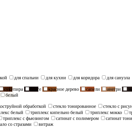
ской
для спальни
для кухни
для коридора
для санузла
сукупира
венге
красное дерево
сапели
анегри
э
белый
скоструйной обработкой
стекло тонированное
стекло с рису
плекс белый
триплекс кипельно белый
триплекс мокко
т
триплекс с фьюзингом
сатинат с полимером
сатинат тон
ало со стразами
витраж