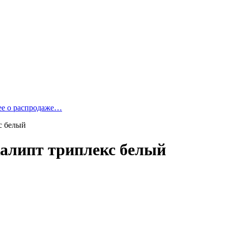
ее о распродаже…
с белый
калипт триплекс белый