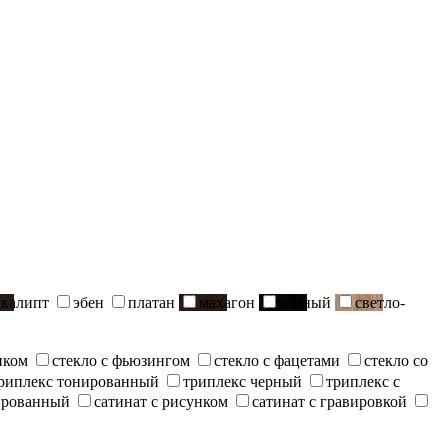
вкалипт
эбен
платан
махагон
черный
светло-
нком
стекло с фьюзингом
стекло с фацетами
стекло со
риплекс тонированный
триплекс черный
триплекс с
ированный
сатинат с рисунком
сатинат с гравировкой