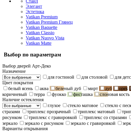
Стайл
Элегант
Эстетика
Vatikan Premium
Vatikan Premium Глянец
Vatikan Baquette
Vatikan Classio
Vatikan Nuovo Vista
Vatikan Matte
Выбор по параметрам
Выбор дверей Арт-Деко
Назначение
для гостиной
для столовой
для дет
Цвет покрытия
белый ясень
аква
беленый дуб
мирт
дуб
орех
коричневый
терра
фуокко
фисташка
слоновая кость
Наличие остекления
глухое
стекло матовое
стекло с пе
стразами
триплекс прозрачный
триплекс матовый
три
рисунком
триплекс с гравировкой
триплекс со стразами
зеркало
зеркало с рисунком
зеркало с гравировкой
зерк
Варианты открывания