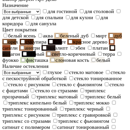
Назначение
для гостиной
для столовой
для детской
для спальни
для кухни
для
коридора
для санузла
Цвет покрытия
белый ясень
аква
беленый дуб
мирт
дуб
орех
сукупира
венге
красное дерево
сапели
анегри
эвкалипт
эбен
платан
махагон
черный
светло-коричневый
терра
фуокко
фисташка
слоновая кость
белый
Наличие остекления
глухое
стекло матовое
стекло
с пескоструйной обработкой
стекло тонированное
стекло с рисунком
стекло с фьюзингом
стекло
с фацетами
стекло со стразами
триплекс
прозрачный
триплекс матовый
триплекс белый
триплекс кипельно белый
триплекс мокко
триплекс тонированный
триплекс черный
триплекс с рисунком
триплекс с гравировкой
триплекс со стразами
триплекс с фьюзингом
сатинат с полимером
сатинат тонированный