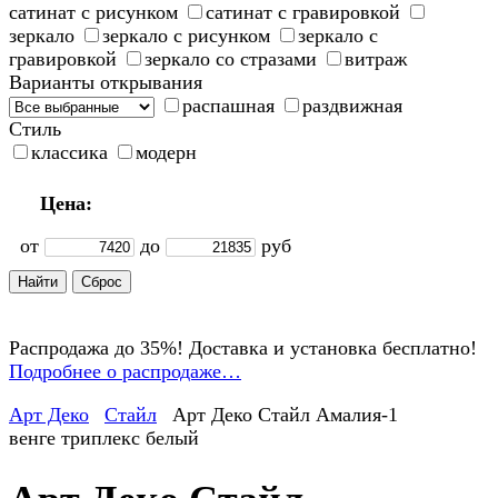
сатинат с рисунком
сатинат с гравировкой
зеркало
зеркало с рисунком
зеркало с
гравировкой
зеркало со стразами
витраж
Варианты открывания
распашная
раздвижная
Стиль
классика
модерн
Цена:
от
до
руб
Распродажа до 35%! Доставка и установка бесплатно!
Подробнее о распродаже…
Арт Деко
Стайл
Арт Деко Стайл Амалия-1
венге триплекс белый