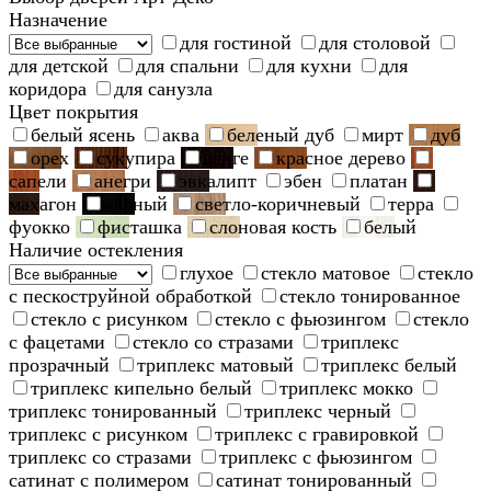
Назначение
для гостиной
для столовой
для детской
для спальни
для кухни
для
коридора
для санузла
Цвет покрытия
белый ясень
аква
беленый дуб
мирт
дуб
орех
сукупира
венге
красное дерево
сапели
анегри
эвкалипт
эбен
платан
махагон
черный
светло-коричневый
терра
фуокко
фисташка
слоновая кость
белый
Наличие остекления
глухое
стекло матовое
стекло
с пескоструйной обработкой
стекло тонированное
стекло с рисунком
стекло с фьюзингом
стекло
с фацетами
стекло со стразами
триплекс
прозрачный
триплекс матовый
триплекс белый
триплекс кипельно белый
триплекс мокко
триплекс тонированный
триплекс черный
триплекс с рисунком
триплекс с гравировкой
триплекс со стразами
триплекс с фьюзингом
сатинат с полимером
сатинат тонированный