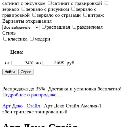
сатинат с рисунком
сатинат с гравировкой
зеркало
зеркало с рисунком
зеркало с
гравировкой
зеркало со стразами
витраж
Варианты открывания
распашная
раздвижная
Стиль
классика
модерн
Цена:
от
до
руб
Распродажа до 35%! Доставка и установка бесплатно!
Подробнее о распродаже…
Арт Деко
Стайл
Арт Деко Стайл Амалия-1
эбен триплекс тонированный