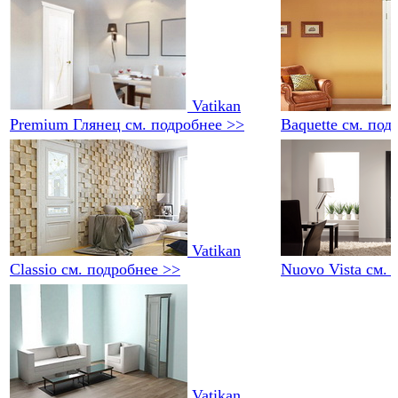
Vatikan
Premium Глянец
см. подробнее >>
Baquette
см. под
Vatikan
Classio
см. подробнее >>
Nuovo Vista
см. 
Vatikan