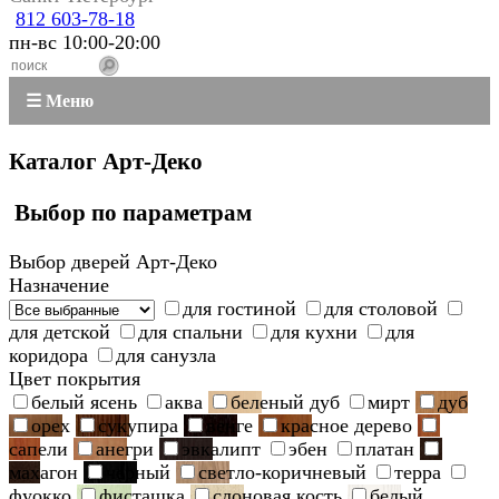
812 603-78-18
пн-вс 10:00-20:00
☰ Меню
Каталог Арт-Деко
Выбор по параметрам
Выбор дверей Арт-Деко
Назначение
для гостиной
для столовой
для детской
для спальни
для кухни
для
коридора
для санузла
Цвет покрытия
белый ясень
аква
беленый дуб
мирт
дуб
орех
сукупира
венге
красное дерево
сапели
анегри
эвкалипт
эбен
платан
махагон
черный
светло-коричневый
терра
фуокко
фисташка
слоновая кость
белый