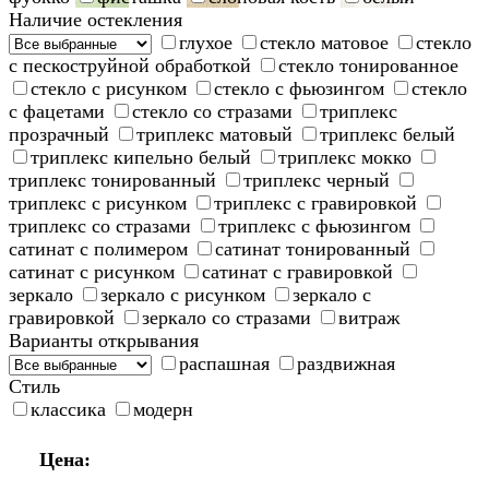
Наличие остекления
глухое
стекло матовое
стекло
с пескоструйной обработкой
стекло тонированное
стекло с рисунком
стекло с фьюзингом
стекло
с фацетами
стекло со стразами
триплекс
прозрачный
триплекс матовый
триплекс белый
триплекс кипельно белый
триплекс мокко
триплекс тонированный
триплекс черный
триплекс с рисунком
триплекс с гравировкой
триплекс со стразами
триплекс с фьюзингом
сатинат с полимером
сатинат тонированный
сатинат с рисунком
сатинат с гравировкой
зеркало
зеркало с рисунком
зеркало с
гравировкой
зеркало со стразами
витраж
Варианты открывания
распашная
раздвижная
Стиль
классика
модерн
Цена: