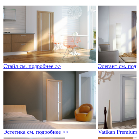
Стайл
см. подробнее >>
Элегант
см. под
Эстетика
см. подробнее >>
Vatikan Premium